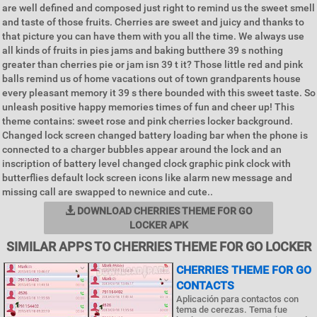
are well defined and composed just right to remind us the sweet smell
and taste of those fruits. Cherries are sweet and juicy and thanks to
that picture you can have them with you all the time. We always use
all kinds of fruits in pies jams and baking butthere 39 s nothing
greater than cherries pie or jam isn 39 t it? Those little red and pink
balls remind us of home vacations out of town grandparents house
every pleasant memory it 39 s there bounded with this sweet taste. So
unleash positive happy memories times of fun and cheer up! This
theme contains: sweet rose and pink cherries locker background.
Changed lock screen changed battery loading bar when the phone is
connected to a charger bubbles appear around the lock and an
inscription of battery level changed clock graphic pink clock with
butterflies default lock screen icons like alarm new message and
missing call are swapped to newnice and cute..
DOWNLOAD CHERRIES THEME FOR GO
LOCKER APK
SIMILAR APPS TO CHERRIES THEME FOR GO LOCKER
CHERRIES THEME FOR GO
CONTACTS
Aplicación para contactos con
tema de cerezas. Tema fue