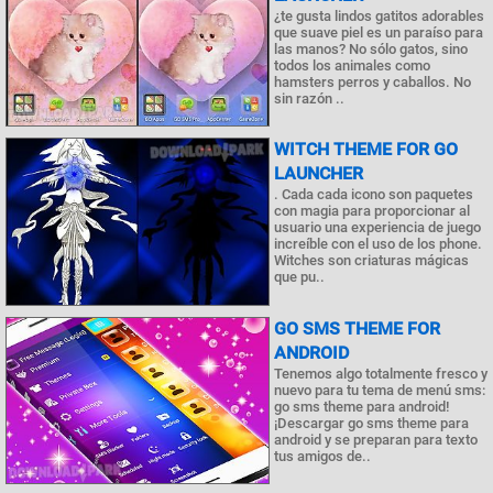
¿te gusta lindos gatitos adorables
que suave piel es un paraíso para
las manos? No sólo gatos, sino
todos los animales como
hamsters perros y caballos. No
sin razón ..
WITCH THEME FOR GO
LAUNCHER
. Cada cada icono son paquetes
con magia para proporcionar al
usuario una experiencia de juego
increíble con el uso de los phone.
Witches son criaturas mágicas
que pu..
GO SMS THEME FOR
ANDROID
Tenemos algo totalmente fresco y
nuevo para tu tema de menú sms:
go sms theme para android!
¡Descargar go sms theme para
android y se preparan para texto
tus amigos de..