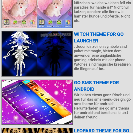
kätzchen, welche weiches fell ein
paradies für hände ist? Nicht nur
katzen, sondern alle tiere wie
hamster hunde und pferde. Nicht
oh..
WITCH THEME FOR GO
LAUNCHER
. Jeden einzelnen symbole sind
paket mit magie, bieten dem
anwender eine unglaubliche
gaming-erlebnis mit der phone.
Witches sind magische kreaturen,
die fliegen auf be..
GO SMS THEME FOR
ANDROID
Wir haben etwas ganz frisch und
neu für das sms-menü-design: go
sms theme für android!
Herunterladen sie go sms thema
für android und bereiten sie text
deinen freund..
LEOPARD THEME FOR GO