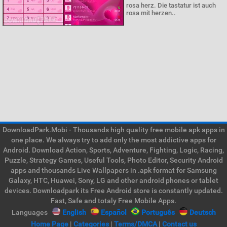
rosa herz. Die tastatur ist auch
rosa mit herzen..
DownloadPark.Mobi - Thousands high quality free mobile apk apps in
one place. We always try to add only the most addictive apps for
Android. Download Action, Sports, Adventure, Fighting, Logic, Racing,
Puzzle, Strategy Games, Useful Tools, Photo Editor, Security Android
apps and thousands Live Wallpapers in .apk format for Samsung
Galaxy, HTC, Huawei, Sony, LG and other android phones or tablet
devices. Downloadpark its Free Android store is constantly updated.
Fast, Safe and totaly Free Mobile Apps.
Languages
English
Español
Português
Deutsch
Home Page
|
Categories
|
Terms/DMCA
|
Contact us