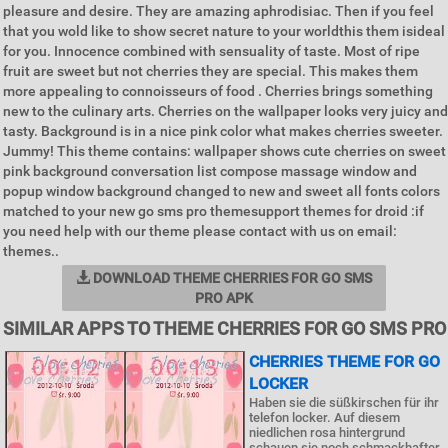
pleasure and desire. They are amazing aphrodisiac. Then if you feel
that you wold like to show secret nature to your worldthis them isideal
for you. Innocence combined with sensuality of taste. Most of ripe
fruit are sweet but not cherries they are special. This makes them
more appealing to connoisseurs of food . Cherries brings something
new to the culinary arts. Cherries on the wallpaper looks very juicy and
tasty. Background is in a nice pink color what makes cherries sweeter.
Jummy! This theme contains: wallpaper shows cute cherries on sweet
pink background conversation list compose massage window and
popup window background changed to new and sweet all fonts colors
matched to your new go sms pro themesupport themes for droid :if
you need help with our theme please contact with us on email:
themes..
DOWNLOAD THEME CHERRIES FOR GO SMS
PRO APK
SIMILAR APPS TO THEME CHERRIES FOR GO SMS PRO
CHERRIES THEME FOR GO
LOCKER
Haben sie die süßkirschen für ihr
telefon locker. Auf diesem
niedlichen rosa hintergrund
schauen sie noch schmackhafter