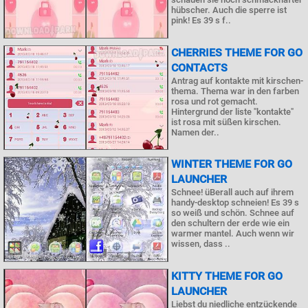
hübscher. Auch die sperre ist
pink! Es 39 s f..
CHERRIES THEME FOR GO
CONTACTS
Antrag auf kontakte mit kirschen-
thema. Thema war in den farben
rosa und rot gemacht.
Hintergrund der liste "kontakte"
ist rosa mit süßen kirschen.
Namen der..
WINTER THEME FOR GO
LAUNCHER
Schnee! üBerall auch auf ihrem
handy-desktop schneien! Es 39 s
so weiß und schön. Schnee auf
den schultern der erde wie ein
warmer mantel. Auch wenn wir
wissen, dass ..
KITTY THEME FOR GO
LAUNCHER
Liebst du niedliche entzückende