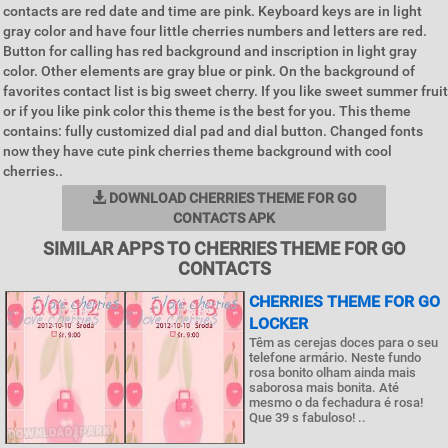
contacts are red date and time are pink. Keyboard keys are in light
gray color and have four little cherries numbers and letters are red.
Button for calling has red background and inscription in light gray
color. Other elements are gray blue or pink. On the background of
favorites contact list is big sweet cherry. If you like sweet summer fruit
or if you like pink color this theme is the best for you. This theme
contains: fully customized dial pad and dial button. Changed fonts
now they have cute pink cherries theme background with cool
cherries..
DOWNLOAD CHERRIES THEME FOR GO
CONTACTS APK
SIMILAR APPS TO CHERRIES THEME FOR GO
CONTACTS
CHERRIES THEME FOR GO
LOCKER
Têm as cerejas doces para o seu
telefone armário. Neste fundo
rosa bonito olham ainda mais
saborosa mais bonita. Até
mesmo o da fechadura é rosa!
Que 39 s fabuloso! ..