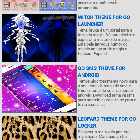
para rosa fantástica e
ornamenta..
WITCH THEME FOR GO
LAUNCHER
Tema bruxa é um portal para a
terra da magia. Vá para dentro e
explorar o mistério da magia.
Esta pele introduz humor do
mundo antigo preto magia e
feitiços. Papel d..
GO SMS THEME FOR
ANDROID
Temos algo totalmente novo para
o seu tema de menu de sms e
fresco: tema de sms vai para o
android! Download tema vá sms
para android e prepare-se para o
texto a seus a..
LEOPARD THEME FOR GO
LOCKER
Bloquear o motivo do pantera
manchado. Manchas pretas