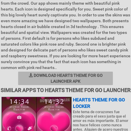
from the crowd. Our app shows mainly theme with beautiful pink
hearts. Each icon is designed specifically for you. Sweet pink color of
this big lovely heart surely captivate you. In order to use the skins was
even more amazing we have designed two wallpapers. Both presents
hearts closed in air bubble created in 3d technology . This ensures
beautiful and spatial view. Wallpapers was created for the two types
of persons. First default is for persons who likes subdued and
saturated colors like pink rose and ruby. Second one is brighter pink
and designed for delicate part of persons who likes sweet candy pink
and raspberry sweetness. If you are looking for more heart experience
surely convince you that the fact that each icon has something in
common with pink red hearts..
DOWNLOAD HEARTS THEME FOR GO
LAUNCHER APK
SIMILAR APPS TO HEARTS THEME FOR GO LAUNCHER
HEARTS THEME FOR GO
LOCKER
Este tema de corazones fue
creado para el sexo justa que el
amor es más importante. El amor
nos hace felices como nunca
antes. Alguien de acero nuestros