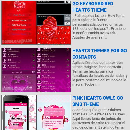
GO KEYBOARD RED
HEARTS THEME
. Pulse aplica button. How tema
para aplicar la fuente
personalizada: pulsación larga
123 tecla del teclado? . Presione
la configuración avanzada.
Ajustes de prensa f..
HEARTS THEMES FOR GO
CONTACTS
Aplicación a los contactos con
temas mágicos lindo corazón.
Tema fue hecho para los
fanáticos de hechizos de hadas y
la parte restante del mundo de la
magia. Todos l..
PINK HEARTS OWLS GO
SMS THEME
Si estás aquí te gustar dulces
animales. En este caso las aves.
Aquí tienes tema de buhos de
corazones de color rosa para el
uso de go sms. Este lindo tema