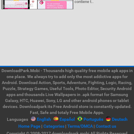
contiene t..
DownloadPark.Mobi - Thousands high quality free mobile apk apps in
one place. We always try to add only the most addictive apps for
Android. Download Action, Sports, Adventure, Fighting, Logic, Racing,
Puzzle, Strategy Games, Useful Tools, Photo Editor, Security Android
apps and thousands Live Wallpapers in .apk format for Samsung
Galaxy, HTC, Huawei, Sony, LG and other android phones or tablet
devices. Downloadpark its Free Android store is constantly updated.
Fast, Safe and totaly Free Mobile Apps.
Languages
English
Español
Português
Deutsch
Home Page
|
Categories
|
Terms/DMCA
|
Contact us
Copyright © 2008-2017 downloadpark.mobi All Rights Reserved