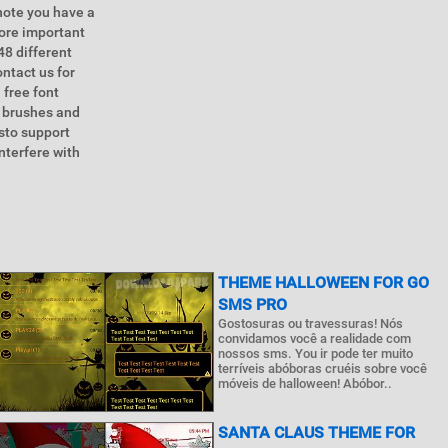
 note you have a
more important
48 different
ntact us for
 free font
t brushes and
sto support
nterfere with
THEME HALLOWEEN FOR GO
SMS PRO
Gostosuras ou travessuras! Nós
convidamos você a realidade com
nossos sms. You ir pode ter muito
terríveis abóboras cruéis sobre você
móveis de halloween! Abóbor..
SANTA CLAUS THEME FOR