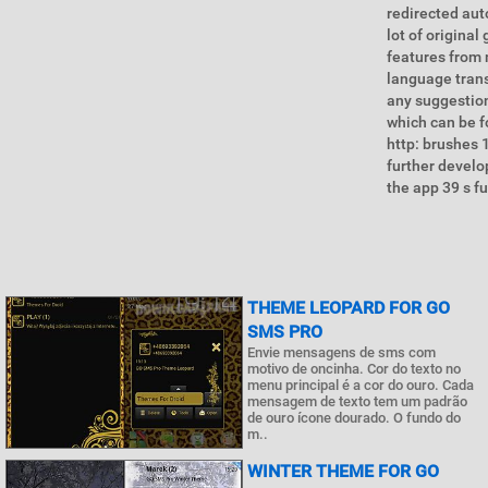
redirected aut
lot of origina
features from 
language trans
any suggestion
which can be f
http: brushes 
further develo
the app 39 s fu
THEME LEOPARD FOR GO
SMS PRO
Envie mensagens de sms com
motivo de oncinha. Cor do texto no
menu principal é a cor do ouro. Cada
mensagem de texto tem um padrão
de ouro ícone dourado. O fundo do
m..
WINTER THEME FOR GO