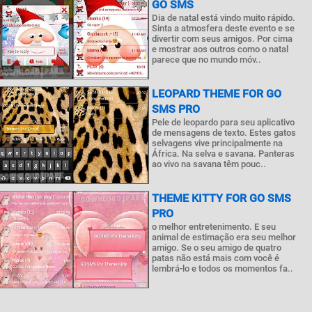
GO SMS
Dia de natal está vindo muito rápido.
Sinta a atmosfera deste evento e se
divertir com seus amigos. Por cima
e mostrar aos outros como o natal
parece que no mundo móv..
LEOPARD THEME FOR GO
SMS PRO
Pele de leopardo para seu aplicativo
de mensagens de texto. Estes gatos
selvagens vive principalmente na
África. Na selva e savana. Panteras
ao vivo na savana têm pouc..
THEME KITTY FOR GO SMS
PRO
o melhor entretenimento. E seu
animal de estimação era seu melhor
amigo. Se o seu amigo de quatro
patas não está mais com você é
lembrá-lo e todos os momentos fa..