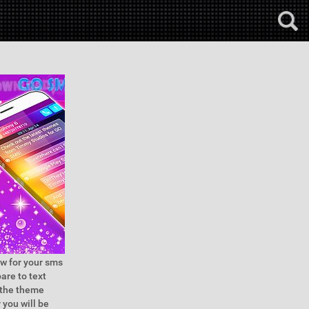
w for your sms
are to text
l the theme
 you will be