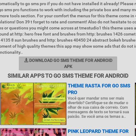
omatically to go sms pro if you do not have installed it already! Please
l go sms pro functions to work with including the private box and many 
more tools section. For your comfort the menus for this theme come in 
lations! Don 39 t forget to rate and comment! Also do not hesitate to co
s or questions you might come across at tmestudio1 this theme uses a
ound at http: hero free font and brushes from http: brushes 1426 come
14135 8 sun brushes and http: brushes 40450 24 abstract bokeh brushe
pment of high quality themes this app may show some ads that do not i
nctionality..
DOWNLOAD GO SMS THEME FOR ANDROID
APK
SIMILAR APPS TO GO SMS THEME FOR ANDROID
THEME RASTA FOR GO SMS
PRO
Você quer mandar sms ser mais
divertido? Certifique-se de mudar o
olhar de sua caixa de correio. Com
mensagens de texto se tornará sua
paixão. Se você ama os temas a..
PINK LEOPARD THEME FOR