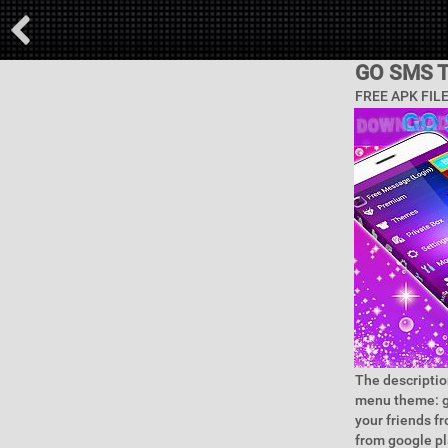
GO SMS 
FREE APK FIL
The descriptio
menu theme: g
your friends fr
from google pl