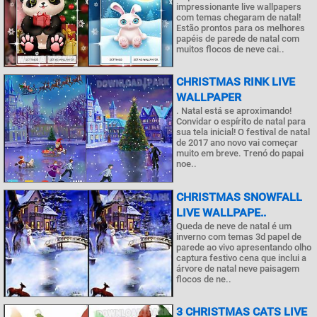
impressionante live wallpapers
com temas chegaram de natal!
Estão prontos para os melhores
papéis de parede de natal com
muitos flocos de neve cai..
CHRISTMAS RINK LIVE
WALLPAPER
. Natal está se aproximando!
Convidar o espírito de natal para
sua tela inicial! O festival de natal
de 2017 ano novo vai começar
muito em breve. Trenó do papai
noe..
CHRISTMAS SNOWFALL
LIVE WALLPAPE..
Queda de neve de natal é um
inverno com temas 3d papel de
parede ao vivo apresentando olho
captura festivo cena que inclui a
árvore de natal neve paisagem
flocos de ne..
3 CHRISTMAS CATS LIVE