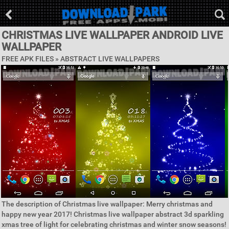
CHRISTMAS LIVE WALLPAPER ANDROID LIVE
WALLPAPER
FREE APK FILES »
ABSTRACT LIVE WALLPAPERS
The description of Christmas live wallpaper: Merry christmas and
happy new year 2017! Christmas live wallpaper abstract 3d sparkling
xmas tree of light for celebrating christmas and winter snow seasons!