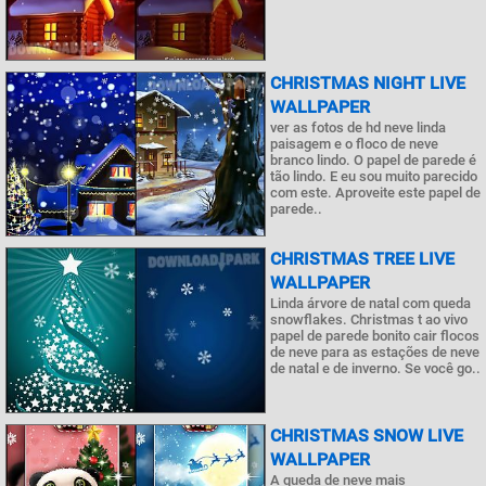
CHRISTMAS NIGHT LIVE
WALLPAPER
ver as fotos de hd neve linda
paisagem e o floco de neve
branco lindo. O papel de parede é
tão lindo. E eu sou muito parecido
com este. Aproveite este papel de
parede..
CHRISTMAS TREE LIVE
WALLPAPER
Linda árvore de natal com queda
snowflakes. Christmas t ao vivo
papel de parede bonito cair flocos
de neve para as estações de neve
de natal e de inverno. Se você go..
CHRISTMAS SNOW LIVE
WALLPAPER
A queda de neve mais