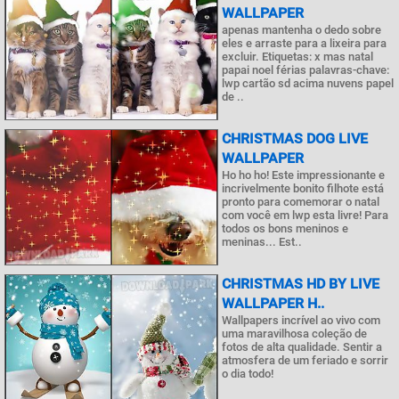
WALLPAPER
apenas mantenha o dedo sobre
eles e arraste para a lixeira para
excluir. Etiquetas: x mas natal
papai noel férias palavras-chave:
lwp cartão sd acima nuvens papel
de ..
CHRISTMAS DOG LIVE
WALLPAPER
Ho ho ho! Este impressionante e
incrivelmente bonito filhote está
pronto para comemorar o natal
com você em lwp esta livre! Para
todos os bons meninos e
meninas... Est..
CHRISTMAS HD BY LIVE
WALLPAPER H..
Wallpapers incrível ao vivo com
uma maravilhosa coleção de
fotos de alta qualidade. Sentir a
atmosfera de um feriado e sorrir
o dia todo!