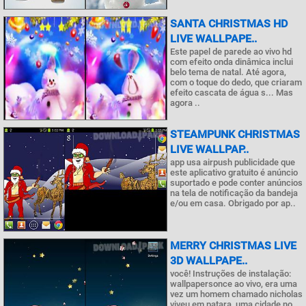
SANTA CHRISTMAS HD
LIVE WALLPAPE..
Este papel de parede ao vivo hd
com efeito onda dinâmica inclui
belo tema de natal. Até agora,
com o toque do dedo, que criaram
efeito cascata de água s... Mas
agora ..
STEAMPUNK CHRISTMAS
LIVE WALLPAP..
app usa airpush publicidade que
este aplicativo gratuito é anúncio
suportado e pode conter anúncios
na tela de notificação da bandeja
e/ou em casa. Obrigado por ap..
MERRY CHRISTMAS LIVE
3D WALLPAPE..
você! Instruções de instalação:
wallpapersonce ao vivo, era uma
vez um homem chamado nicholas
viveu em patara, uma cidade no