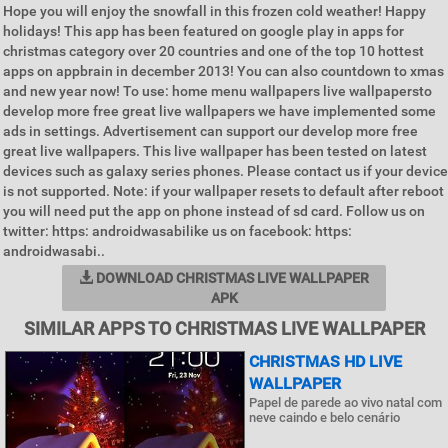
Hope you will enjoy the snowfall in this frozen cold weather! Happy
holidays! This app has been featured on google play in apps for
christmas category over 20 countries and one of the top 10 hottest
apps on appbrain in december 2013! You can also countdown to xmas
and new year now! To use: home menu wallpapers live wallpapersto
develop more free great live wallpapers we have implemented some
ads in settings. Advertisement can support our develop more free
great live wallpapers. This live wallpaper has been tested on latest
devices such as galaxy series phones. Please contact us if your device
is not supported. Note: if your wallpaper resets to default after reboot
you will need put the app on phone instead of sd card. Follow us on
twitter: https: androidwasabilike us on facebook: https:
androidwasabi..
DOWNLOAD CHRISTMAS LIVE WALLPAPER
APK
SIMILAR APPS TO CHRISTMAS LIVE WALLPAPER
CHRISTMAS HD LIVE
WALLPAPER
Papel de parede ao vivo natal com
neve caindo e belo cenário