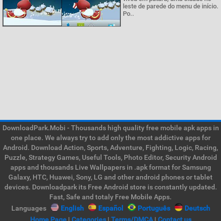
leste de parede do menu de início.
Po..
DownloadPark.Mobi - Thousands high quality free mobile apk apps in
one place. We always try to add only the most addictive apps for
Android. Download Action, Sports, Adventure, Fighting, Logic, Racing,
Puzzle, Strategy Games, Useful Tools, Photo Editor, Security Android
apps and thousands Live Wallpapers in .apk format for Samsung
Galaxy, HTC, Huawei, Sony, LG and other android phones or tablet
devices. Downloadpark its Free Android store is constantly updated.
Fast, Safe and totaly Free Mobile Apps.
Languages
English
Español
Português
Deutsch
Home Page
|
Categories
|
Terms/DMCA
|
Contact us