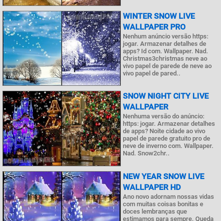
WINTER SNOW LIVE
WALLPAPER PRO
Nenhum anúncio versão https:
jogar. Armazenar detalhes de
apps? Id com. Wallpaper. Nad.
Christmas3christmas neve ao
vivo papel de parede de neve ao
vivo papel de pared..
SNOW NIGHT CITY LIVE
WALLPAPER
Nenhuma versão do anúncio:
https: jogar. Armazenar detalhes
de apps? Noite cidade ao vivo
papel de parede gratuito pro de
neve de inverno com. Wallpaper.
Nad. Snow2chr..
NEW YEAR SNOW LIVE
WALLPAPER HD
Ano novo adornam nossas vidas
com muitas coisas bonitas e
doces lembranças que
estimamos para sempre. Queda