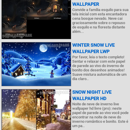
WALLPAPER
Convide a família esquilo para sua
tela inicial com esta encantadora
cena bosque nevado. Neve cai
graciosamente sobre o repouso
de esquilo e na floresta distante
além...
WINTER SNOW LIVE
WALLPAPER LWP
Por favor, leia o texto completo!
Sentar e relaxar com este papel
de parede ao vivo do inverno de
bonito dos desenhos animados!
Suave mistura automática de um
dia claro..
SNOW NIGHT LIVE
WALLPAPER HD
Noite de neve de inverno live
wallpaper hd livre (pro): neste
papel de parede ao vivo você pode
encontrar na noite de neve do
inverno romântico e bonito. Este é
um pa..