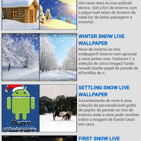
vivo neve novo no seu android
device. Get a fim de inverno com
o papai noel velas de árvores de
natal luz de belas paisagens e
snowfal..
WINTER SNOW LIVE
WALLPAPER
Neve de inverno ao vivo
wallpaperif inverno vem apreciar
a neve juntos now. Features:1 a
seleção de cinco image2 fundo
nevado bonito papel de parede de
effectthis de n..
SETTLING SNOW LIVE
WALLPAPER
Assentamento de neve é uma
coleção de personalizável grátis
de papéis de parede ao vivo de
inverno onde a neve pode resolver
sobre a imagem de fundo! Usar:
em casa..
FIRST SNOW LIVE