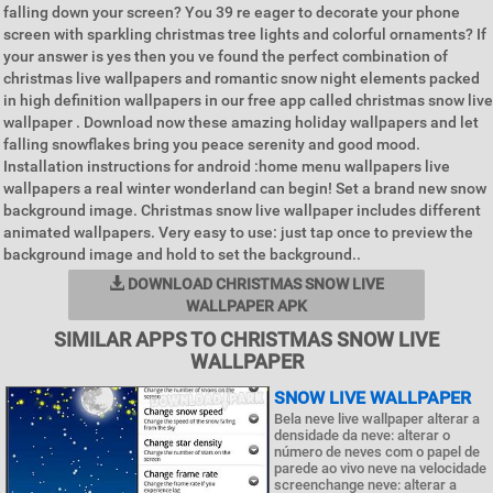
falling down your screen? You 39 re eager to decorate your phone
screen with sparkling christmas tree lights and colorful ornaments? If
your answer is yes then you ve found the perfect combination of
christmas live wallpapers and romantic snow night elements packed
in high definition wallpapers in our free app called christmas snow live
wallpaper . Download now these amazing holiday wallpapers and let
falling snowflakes bring you peace serenity and good mood.
Installation instructions for android :home menu wallpapers live
wallpapers a real winter wonderland can begin! Set a brand new snow
background image. Christmas snow live wallpaper includes different
animated wallpapers. Very easy to use: just tap once to preview the
background image and hold to set the background..
DOWNLOAD CHRISTMAS SNOW LIVE
WALLPAPER APK
SIMILAR APPS TO CHRISTMAS SNOW LIVE
WALLPAPER
SNOW LIVE WALLPAPER
Bela neve live wallpaper alterar a
densidade da neve: alterar o
número de neves com o papel de
parede ao vivo neve na velocidade
screenchange neve: alterar a