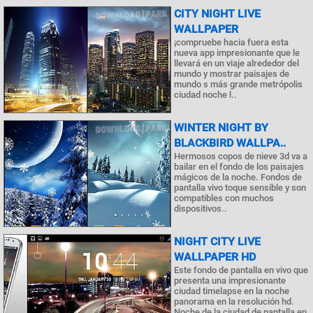
CITY NIGHT LIVE
WALLPAPER
¡compruebe hacia fuera esta
nueva app impresionante que le
llevará en un viaje alrededor del
mundo y mostrar paisajes de
mundo s más grande metrópolis
ciudad noche l..
WINTER NIGHT BY
BLACKBIRD WALLPA..
Hermosos copos de nieve 3d va a
bailar en el fondo de los paisajes
mágicos de la noche. Fondos de
pantalla vivo toque sensible y son
compatibles con muchos
dispositivos..
NIGHT CITY LIVE
WALLPAPER HD
Este fondo de pantalla en vivo que
presenta una impresionante
ciudad timelapse en la noche
panorama en la resolución hd.
Noche de la ciudad de pantalla en