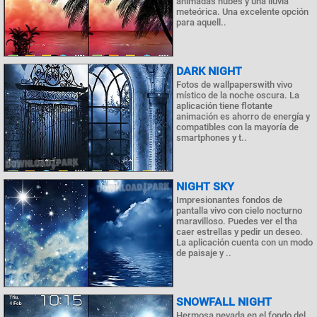
animadas nubes y una lluvia
meteórica. Una excelente opción
para aquell..
DARK NIGHT
Fotos de wallpaperswith vivo
místico de la noche oscura. La
aplicación tiene flotante
animación es ahorro de energía y
compatibles con la mayoría de
smartphones y t..
NIGHT SKY
Impresionantes fondos de
pantalla vivo con cielo nocturno
maravilloso. Puedes ver el tha
caer estrellas y pedir un deseo.
La aplicación cuenta con un modo
de paisaje y ..
SNOWFALL NIGHT
Hermosa nevada en el fondo del