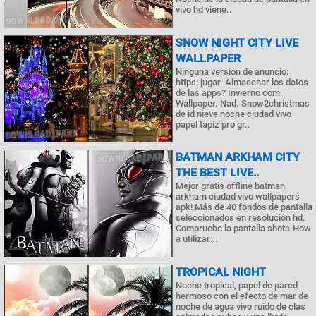
vivo hd viene..
SNOW NIGHT CITY LIVE
WALLPAPER
Ninguna versión de anuncio:
https: jugar. Almacenar los datos
de las apps? Invierno com.
Wallpaper. Nad. Snow2christmas
de id nieve noche ciudad vivo
papel tapiz pro gr..
BATMAN ARKHAM CITY
THE BEST LIVE..
Mejor gratis offline batman
arkham ciudad vivo wallpapers
apk! Más de 40 fondos de pantalla
seleccionados en resolución hd.
Compruebe la pantalla shots.How
a utilizar:..
TROPICAL NIGHT
Noche tropical, papel de pared
hermoso con el efecto de mar de
noche de agua vivo ruido de olas