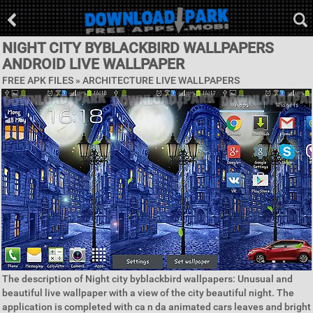
NIGHT CITY BYBLACKBIRD WALLPAPERS
ANDROID LIVE WALLPAPER
FREE APK FILES »
ARCHITECTURE LIVE WALLPAPERS
The description of Night city byblackbird wallpapers: Unusual and
beautiful live wallpaper with a view of the city beautiful night. The
application is completed with ca n da animated cars leaves and bright