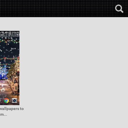
 wallpapers to
tm...