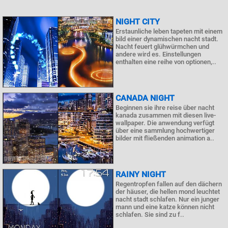
NIGHT CITY
Erstaunliche leben tapeten mit einem
bild einer dynamischen nacht stadt.
Nacht feuert glühwürmchen und
andere wird es. Einstellungen
enthalten eine reihe von optionen,..
CANADA NIGHT
Beginnen sie ihre reise über nacht
kanada zusammen mit diesen live-
wallpaper. Die anwendung verfügt
über eine sammlung hochwertiger
bilder mit fließenden animation a..
RAINY NIGHT
Regentropfen fallen auf den dächern
der häuser, die hellen mond leuchtet
nacht stadt schlafen. Nur ein junger
mann und eine katze können nicht
schlafen. Sie sind zu f..