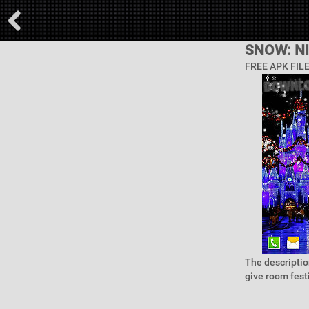
SNOW: NI
FREE APK FIL
The description
give room festi