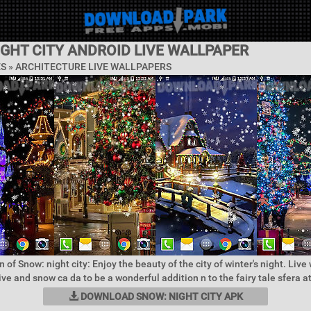
GHT CITY ANDROID LIVE WALLPAPER
ES »
ARCHITECTURE LIVE WALLPAPERS
 of Snow: night city: Enjoy the beauty of the city of winter's night. Live
ve and snow ca da to be a wonderful addition n to the fairy tale sfera a
DOWNLOAD SNOW: NIGHT CITY APK