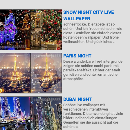
SNOW NIGHT CITY LIVE
WALLPAPER
schneeflocke. Die tapete ist so
schön. Und ich freue mich sehr, wie
diese. Genießen sie einfach dieses
kostenlosen wallpaper. Und frohe
weihnachten! Und glückliches ..
PARIS NIGHT
Diese wunderbare live-hintergründe
zeigen sie schöne nacht paris mit
parallaxeneffekt. Lichter der stadt
genießen und echte romantische
atmosphäre.
DUBAI NIGHT
Schöne live wallpaper mit
verschiedenen interaktiven
funktionen. Die anwendung hat viele
bilder und handlich einstellungen.
Genießen sie die aussicht auf die
schöne s..