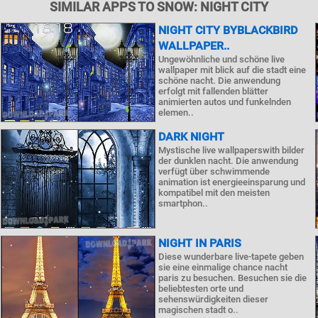
SIMILAR APPS TO SNOW: NIGHT CITY
NIGHT CITY BYBLACKBIRD
WALLPAPER..
Ungewöhnliche und schöne live
wallpaper mit blick auf die stadt eine
schöne nacht. Die anwendung
erfolgt mit fallenden blätter
animierten autos und funkelnden
elemen..
DARK NIGHT
Mystische live wallpaperswith bilder
der dunklen nacht. Die anwendung
verfügt über schwimmende
animation ist energieeinsparung und
kompatibel mit den meisten
smartphon..
NIGHT IN PARIS
Diese wunderbare live-tapete geben
sie eine einmalige chance nacht
paris zu besuchen. Besuchen sie die
beliebtesten orte und
sehenswürdigkeiten dieser
magischen stadt o..