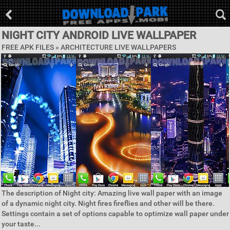
NIGHT CITY ANDROID LIVE WALLPAPER
FREE APK FILES »
ARCHITECTURE LIVE WALLPAPERS
The description of Night city: Amazing live wall paper with an image
of a dynamic night city. Night fires fireflies and other will be there.
Settings contain a set of options capable to optimize wall paper under
your taste...