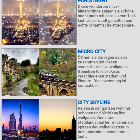
PARIS NIGHT
Diese wunderbare live-
hintergründe zeigen sie schöne
nacht paris mit parallaxeneffekt.
Lichter der stadt genießen und
echte romantische atmosphäre.
MICRO CITY
Öffnen sie die regen saison
zusammen mit diesen
wunderbaren live-wallpaper.
Genießen tolle blicke auf
verschiedenen städten und
ländern. Die anwendung ist
kompatibel..
CITY SKYLINE
Reisen in der ganzen welt mit
schönen und blickfang live-
wallpaper. Genießen
stadtlandschaften, in denen die
spitzen der wolkenkratzer in
bezaubernden abendhimmel
lauf..