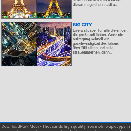
orte und sehenswürdigkeiten
dieser magischen stadt o..
BIG CITY
Live-wallpaper für alle diejenigen,
die großstadt lieben. Wenn sie
aufregung schnell wie
geschwindigkeit des lebens
überfüllt alleen und helle
straßenlaternen, dann..
DownloadPark.Mobi - Thousands high quality free mobile apk apps in