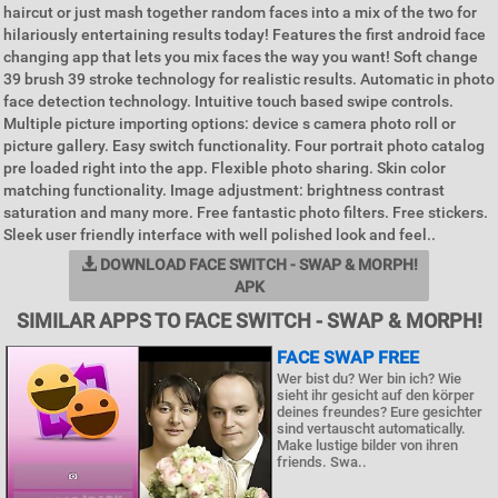
haircut or just mash together random faces into a mix of the two for
hilariously entertaining results today! Features the first android face
changing app that lets you mix faces the way you want! Soft change
39 brush 39 stroke technology for realistic results. Automatic in photo
face detection technology. Intuitive touch based swipe controls.
Multiple picture importing options: device s camera photo roll or
picture gallery. Easy switch functionality. Four portrait photo catalog
pre loaded right into the app. Flexible photo sharing. Skin color
matching functionality. Image adjustment: brightness contrast
saturation and many more. Free fantastic photo filters. Free stickers.
Sleek user friendly interface with well polished look and feel..
DOWNLOAD FACE SWITCH - SWAP & MORPH!
APK
SIMILAR APPS TO FACE SWITCH - SWAP & MORPH!
FACE SWAP FREE
Wer bist du? Wer bin ich? Wie
sieht ihr gesicht auf den körper
deines freundes? Eure gesichter
sind vertauscht automatically.
Make lustige bilder von ihren
friends. Swa..