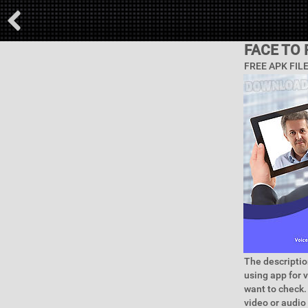
FACE TO 
FREE APK FIL
The descriptio
using app for v
want to check.
video or audio