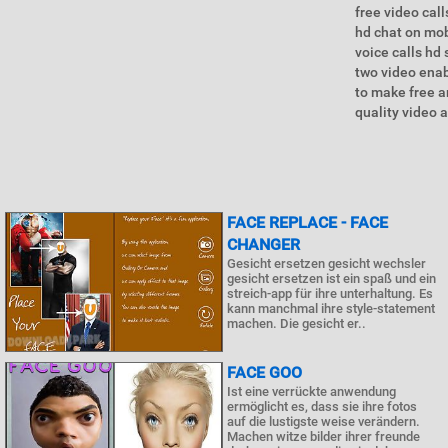
free video call
hd chat on mob
voice calls hd
two video enab
to make free a
quality video a
FACE REPLACE - FACE
CHANGER
Gesicht ersetzen gesicht wechsler
gesicht ersetzen ist ein spaß und ein
streich-app für ihre unterhaltung. Es
kann manchmal ihre style-statement
machen. Die gesicht er..
FACE GOO
Ist eine verrückte anwendung
ermöglicht es, dass sie ihre fotos
auf die lustigste weise verändern.
Machen witze bilder ihrer freunde