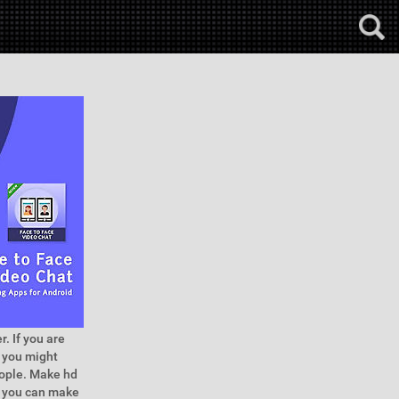
. If you are
s you might
eople. Make hd
ee you can make