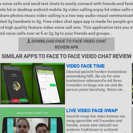
s voice calls and send text chats to easily connect with friends and fami
ile hd or desktop android mobile 3g video calling enjoy hd video calls
 share photos music video calling is a two way audio visual communica
led 3g handsets in 3g. Free video chat apps app is made for people g
nd high quality feature video voice call sms. This application lets you 
nd voice calls over wi fi or 2g 3g to your friends and groups..
DOWNLOAD FACE TO FACE VIDEO CHAT
REVIEW APK
SIMILAR APPS TO FACE TO FACE VIDEO CHAT REVIEW
VIDEO FACE TIME
Diesmal gesicht fordern kostenlose
anwendung hilft, die sie für eine
kostenlose videoanrufe mit ihren
freunden so lange wie sie und die
person youre berufung. Wenn sie ..
LIVE VIDEO FACE SWAP
Gesicht swap live video können sie
swap gesichter mit freunden und
familie, sowie eine vielzahl von
anderen funktionen in echtzeit.