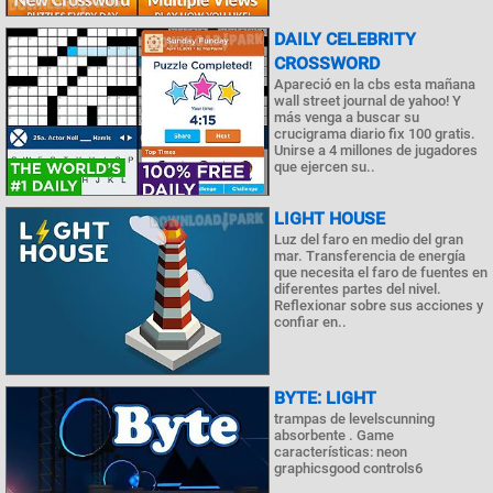
DAILY CELEBRITY
CROSSWORD
Apareció en la cbs esta mañana
wall street journal de yahoo! Y
más venga a buscar su
crucigrama diario fix 100 gratis.
Unirse a 4 millones de jugadores
que ejercen su..
LIGHT HOUSE
Luz del faro en medio del gran
mar. Transferencia de energía
que necesita el faro de fuentes en
diferentes partes del nivel.
Reflexionar sobre sus acciones y
confiar en..
BYTE: LIGHT
trampas de levelscunning
absorbente . Game
características: neon
graphicsgood controls6