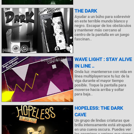
THE DARK
Ayudar a un búho para sobrevivir
en este terrible mundo blanco y
negro. Escapar de los obstáculos
y mantener más cercano al
centro de la pantalla en un juego
fascinan..
WAVE LIGHT : STAY ALIVE
IN LINE ..
Onda luz: mantenerse con vida en
línea multiplayerrace tu luz de la
viga durante el mayor tiempo
posible. Toque la pantalla para
moverse hacia arriba y soltar
para baja..
HOPELESS: THE DARK
CAVE
Un grupo de lindas criaturas que
brilla intensamente está atrapado
en una cueva oscura. Puedes ver
los enemigos y amigos que vienen