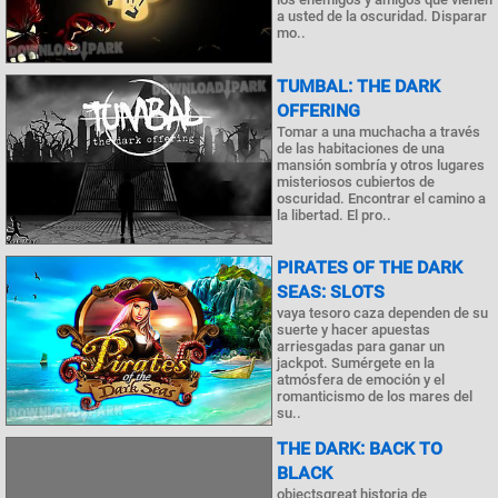
a usted de la oscuridad. Disparar
mo..
TUMBAL: THE DARK
OFFERING
Tomar a una muchacha a través
de las habitaciones de una
mansión sombría y otros lugares
misteriosos cubiertos de
oscuridad. Encontrar el camino a
la libertad. El pro..
PIRATES OF THE DARK
SEAS: SLOTS
vaya tesoro caza dependen de su
suerte y hacer apuestas
arriesgadas para ganar un
jackpot. Sumérgete en la
atmósfera de emoción y el
romanticismo de los mares del
su..
THE DARK: BACK TO
BLACK
objectsgreat historia de