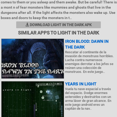
comes to them or you asleep and them awake. But be careful! There is
a mont n of fear monsters like mummies and ghosts that live in the
dungeons after all. If the light affects the monsters also wake up. Use
boxes and doors to keep the monsters in t..
DOWNLOAD LIGHT IN THE DARK APK
SIMILAR APPS TO LIGHT IN THE DARK
IRON BLOOD: DAWN IN
THE DARK
Rescatar al continente de la
invasión de monstruos horribles.
Lucha contra numerosos
enemigos derrotar a los jefes se
reúnen una colección de
monstruos. En este juego..
YEARS IN LIGHT
Vuela tu nave espacial a través
del espacio. Dodge enormes
asteroides y destruirlos con un
arma láser de gran alcance. En
este juego android eres un
capitán de la nav..