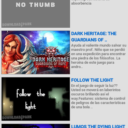
absorbencia
DARK HERITAGE: THE
GUARDIANS OF ..
Ayuda al valiente mundo salvar su
maestro prof. Niño que se perdió
en una expedición para encontrar
una piedra de los filósofos. La
heroína de este juego para
andro..
FOLLOW THE LIGHT
En el juego de seguir la luz??
Usted se moverá en laberintos
oscuros brillando así el
way.Features: sistema de control
de peligros de las características
de una bola ..
LUMOS THE DYING LIGHT