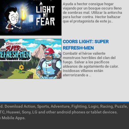
Ayuda a hector consigue hogar
viajando por un bosque oscuro lleno
de sombras mal. Utilizar la antorcha
para luchar contra. Hector baltazar
que el protagonista de este ju..
COORS LIGHT: SUPER
REFRESH-MEN
Combatir el héroe valiente
monstruos horribles del clan del
fuego. Salvar a los pacíficos
aldeanos de agotamiento de calor.
Insidiosas villanos están
aterrorizando a ..
. Download Action, Sports, Adventure, Fighting, Logic, Racing, Puzzle,
TC, Huawei, Sony, LG and other android phones or tablet devices.
e Mobile Apps.