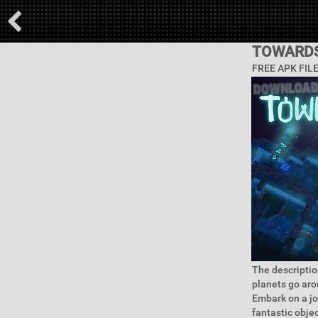
TOWARDS
FREE APK FIL
The descriptio
planets go aro
Embark on a jo
fantastic obje