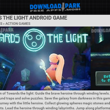
 THE LIGHT ANDROID GAME
ES »
ACTION GAMES
n of Towards the light: Guide the brave heroine through winding levels
und traps and solve puzzles. Save the galaxy from darkness in this gam
urney with the little heroine. Collect glowing spheres magic stones and
cts. Lead the heroine through winding labyrinths. Jump along platforms