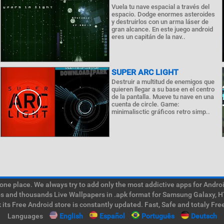
Vuela tu nave espacial a través del
espacio. Dodge enormes asteroides
y destruirlos con un arma láser de
gran alcance. En este juego android
eres un capitán de la nav..
SUPER ARC LIGHT
Destruir a multitud de enemigos que
quieren llegar a su base en el centro
de la pantalla. Mueve tu nave en una
cuenta de circle. Game:
minimalisctic gráficos retro simp..
e place. We always try to add only the most addictive apps for Android
ps and thousands Live Wallpapers in .apk format for Samsung Galaxy, H
its Free Android store is constantly updated. Fast, Safe and totaly Fre
Languages
English
Español
Português
Deutsch