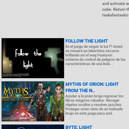
and activate a
cube. Return t
tasksfantastic
FOLLOW THE LIGHT
En el juego de seguir la luz?? Usted
se moverá en laberintos oscuros
brillando así el way.Features:
sistema de control de peligros de las
características de una bola ..
MYTHS OF ORION: LIGHT
FROM THE N..
Ayudar a la joven bruja regresar los
libros mágicos robados. Recoger
objetos ocultos y resolver puzzles.
Proteger orion reino de un malvado
brujo en este juego para and..
BYTE: LIGHT