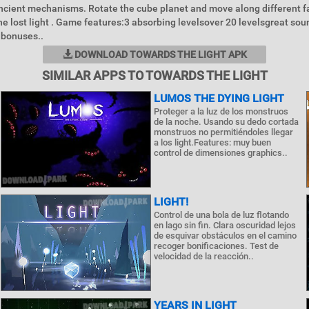
ncient mechanisms. Rotate the cube planet and move along different f
he lost light . Game features:3 absorbing levelsover 20 levelsgreat so
 bonuses..
DOWNLOAD TOWARDS THE LIGHT APK
SIMILAR APPS TO TOWARDS THE LIGHT
LUMOS THE DYING LIGHT
Proteger a la luz de los monstruos
de la noche. Usando su dedo cortada
monstruos no permitiéndoles llegar
a los light.Features: muy buen
control de dimensiones graphics..
LIGHT!
Control de una bola de luz flotando
en lago sin fin. Clara oscuridad lejos
de esquivar obstáculos en el camino
recoger bonificaciones. Test de
velocidad de la reacción..
YEARS IN LIGHT