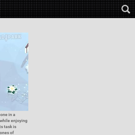
tone in a
 while enjoying
s task is
tones of