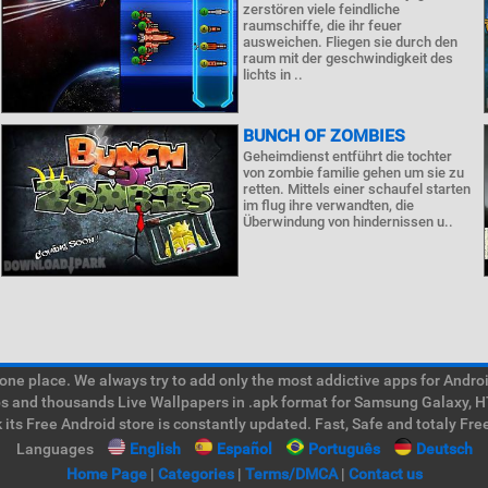
zerstören viele feindliche
raumschiffe, die ihr feuer
ausweichen. Fliegen sie durch den
raum mit der geschwindigkeit des
lichts in ..
BUNCH OF ZOMBIES
Geheimdienst entführt die tochter
von zombie familie gehen um sie zu
retten. Mittels einer schaufel starten
im flug ihre verwandten, die
Überwindung von hindernissen u..
e place. We always try to add only the most addictive apps for Android
ps and thousands Live Wallpapers in .apk format for Samsung Galaxy, H
its Free Android store is constantly updated. Fast, Safe and totaly Fre
Languages
English
Español
Português
Deutsch
Home Page
|
Categories
|
Terms/DMCA
|
Contact us