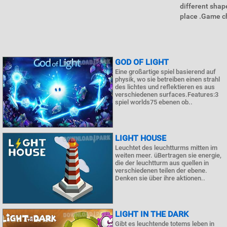
different shape
place .Game ch
GOD OF LIGHT
Eine großartige spiel basierend auf
physik, wo sie betreiben einen strahl
des lichtes und reflektieren es aus
verschiedenen surfaces.Features:3
spiel worlds75 ebenen ob..
LIGHT HOUSE
Leuchtet des leuchtturms mitten im
weiten meer. üBertragen sie energie,
die der leuchtturm aus quellen in
verschiedenen teilen der ebene.
Denken sie über ihre aktionen..
LIGHT IN THE DARK
Gibt es leuchtende totems leben in