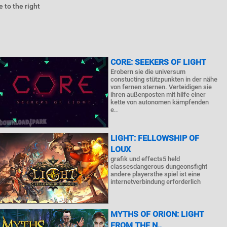
 to the right
CORE: SEEKERS OF LIGHT
Erobern sie die universum
constucting stützpunkten in der nähe
von fernen sternen. Verteidigen sie
ihren außenposten mit hilfe einer
kette von autonomen kämpfenden
e..
LIGHT: FELLOWSHIP OF
LOUX
grafik und effects5 held
classesdangerous dungeonsfight
andere playersthe spiel ist eine
internetverbindung erforderlich
MYTHS OF ORION: LIGHT
FROM THE N..