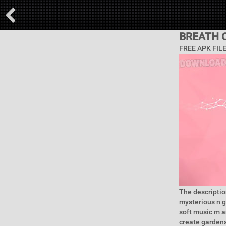
BREATH 
FREE APK FIL
The description
mysterious n g
soft music m a
create gardens