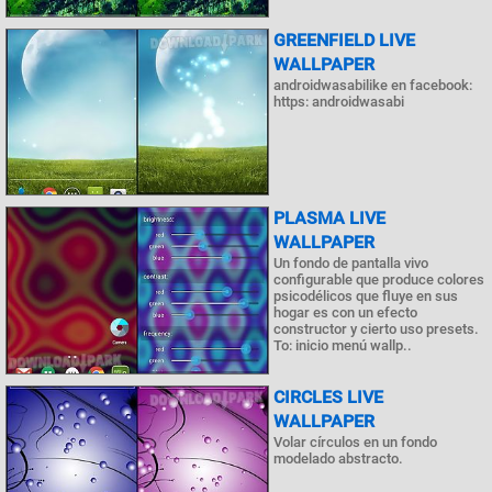
GREENFIELD LIVE
WALLPAPER
androidwasabilike en facebook:
https: androidwasabi
PLASMA LIVE
WALLPAPER
Un fondo de pantalla vivo
configurable que produce colores
psicodélicos que fluye en sus
hogar es con un efecto
constructor y cierto uso presets.
To: inicio menú wallp..
CIRCLES LIVE
WALLPAPER
Volar círculos en un fondo
modelado abstracto.