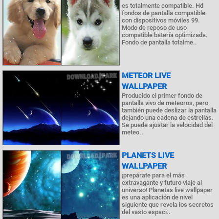
es totalmente compatible. Hd
fondos de pantalla compatible
con dispositivos móviles 99.
Modo de reposo de uso
compatible batería optimizada.
Fondo de pantalla totalme..
METEOR LIVE
WALLPAPER
Producido el primer fondo de
pantalla vivo de meteoros, pero
también puede deslizar la pantalla
dejando una cadena de estrellas.
Se puede ajustar la velocidad del
meteo..
PLANETS LIVE
WALLPAPER
¡prepárate para el más
extravagante y futuro viaje al
universo! Planetas live wallpaper
es una aplicación de nivel
siguiente que revela los secretos
del vasto espaci..