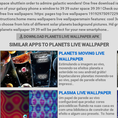
 space shuttlein order to admire galactic wonders! One free download i
n of your galaxy phone a window to 39 39 outer space 39 39 ! Check ou
free live wallpapers: https: pages top live wallpapers 19192975097229
nstructions:home menu wallpapers live wallpapersmain features: cool 3
n choose from lots of different solar planets background pictures. Hd g
 planets wallpaper 39 39 will be perfect for your new smartphone..
DOWNLOAD PLANETS LIVE WALLPAPER APK
SIMILAR APPS TO PLANETS LIVE WALLPAPER
PLANETS MOVING LIVE
WALLPAPER
Estimulando a imagem ao vivo,
movendo-se efeitos planeta e
asteróide no seu android grátis!
Espetaculares planetas movendo-se
ao vivo, papel de parede efeitos
impressi..
PLASMA LIVE WALLPAPER
Um papel de parede ao vivo
configurável que produz cores
psicodélicas fluindo na suas casa es
com uma biblioteca de construtor de
efeito e algum uso presets. To: home
..