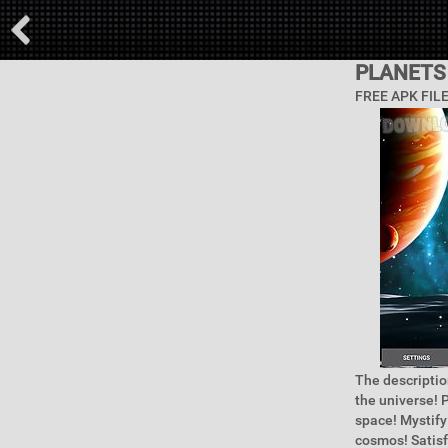
PLANETS
FREE APK FIL
The descriptio
the universe! P
space! Mystify
cosmos! Satisf