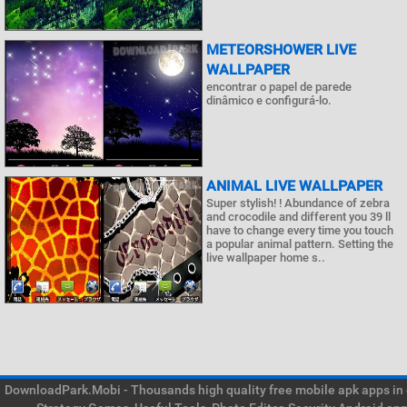
METEORSHOWER LIVE
WALLPAPER
encontrar o papel de parede
dinâmico e configurá-lo.
ANIMAL LIVE WALLPAPER
Super stylish! ! Abundance of zebra
and crocodile and different you 39 ll
have to change every time you touch
a popular animal pattern. Setting the
live wallpaper home s..
DownloadPark.Mobi - Thousands high quality free mobile apk apps in on