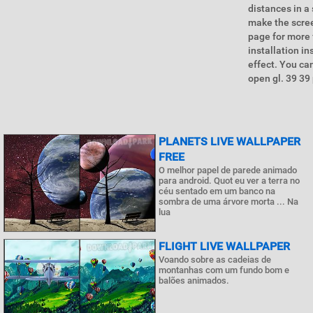
distances in a
make the scree
page for more 
installation i
effect. You ca
open gl. 39 39
PLANETS LIVE WALLPAPER
FREE
O melhor papel de parede animado
para android. Quot eu ver a terra no
céu sentado em um banco na
sombra de uma árvore morta ... Na
lua
FLIGHT LIVE WALLPAPER
Voando sobre as cadeias de
montanhas com um fundo bom e
balões animados.