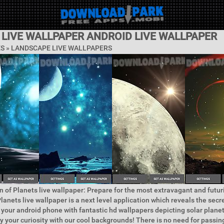
 LIVE WALLPAPER ANDROID LIVE WALLPAPER
ES »
LANDSCAPE LIVE WALLPAPERS
n of Planets live wallpaper: Prepare for the most extravagant and futur
lanets live wallpaper is a next level application which reveals the secre
 your android phone with fantastic hd wallpapers depicting solar planet
y your curiosity with our cool backgrounds! There is no need for pass