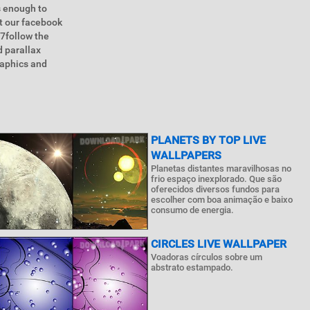
s enough to
t our facebook
7follow the
d parallax
raphics and
PLANETS BY TOP LIVE
WALLPAPERS
Planetas distantes maravilhosas no
frio espaço inexplorado. Que são
oferecidos diversos fundos para
escolher com boa animação e baixo
consumo de energia.
CIRCLES LIVE WALLPAPER
Voadoras círculos sobre um
abstrato estampado.