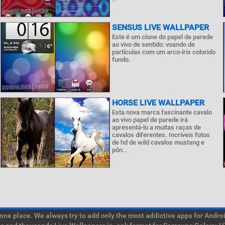
SENSUS LIVE WALLPAPER
Este é um clone do papel de parede
ao vivo de sentido: voando de
partículas com um arco-íris colorido
fundo.
HORSE LIVE WALLPAPER
Esta nova marca fascinante cavalo
ao vivo papel de parede irá
apresentá-lo a muitas raças de
cavalos diferentes. Incríveis fotos
de hd de wild cavalos mustang e
pôn..
e place. We always try to add only the most addictive apps for Android