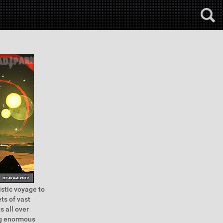
istic voyage to
ts of vast
s all over
ing enormous