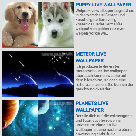
PUPPY LIVE WALLPAPER
Welpen-live-wallpaper begrüßt sie
in der welt der süßesten und
kuscheligste tiere völlig
kostenlos! Jeder liebt süße
welpen! Von golden retriever
welpen-yorkie we..
METEOR LIVE
WALLPAPER
Ich produzierte die ersten
meteorschauer live wallpaper
aber auch können wische auf
dem bildschirm, so dass eine
reihe von sternen. Sie können die
geschwindigkeit der ..
PLANETS LIVE
WALLPAPER
Bereite dich auf die extravagante
und futuristische reise ins
universum! Planeten live
wallpaper ist eine nächste ebene
anwendung enthüllt die