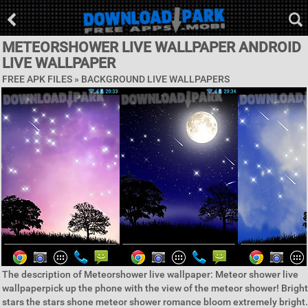
METEORSHOWER LIVE WALLPAPER ANDROID
LIVE WALLPAPER
FREE APK FILES »
BACKGROUND LIVE WALLPAPERS
The description of Meteorshower live wallpaper: Meteor shower live
wallpaperpick up the phone with the view of the meteor shower! Bright
stars the stars shone meteor shower romance bloom extremely bright.