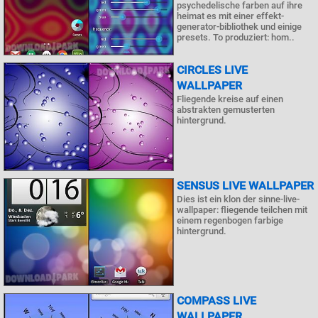
psychedelische farben auf ihre
heimat es mit einer effekt-
generator-bibliothek und einige
presets. To produziert: hom..
CIRCLES LIVE
WALLPAPER
Fliegende kreise auf einen
abstrakten gemusterten
hintergrund.
SENSUS LIVE WALLPAPER
Dies ist ein klon der sinne-live-
wallpaper: fliegende teilchen mit
einem regenbogen farbige
hintergrund.
COMPASS LIVE
WALLPAPER