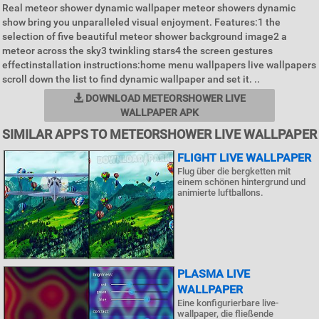
Real meteor shower dynamic wallpaper meteor showers dynamic
show bring you unparalleled visual enjoyment. Features:1 the
selection of five beautiful meteor shower background image2 a
meteor across the sky3 twinkling stars4 the screen gestures
effectinstallation instructions:home menu wallpapers live wallpapers
scroll down the list to find dynamic wallpaper and set it. ..
DOWNLOAD METEORSHOWER LIVE
WALLPAPER APK
SIMILAR APPS TO METEORSHOWER LIVE WALLPAPER
FLIGHT LIVE WALLPAPER
Flug über die bergketten mit
einem schönen hintergrund und
animierte luftballons.
PLASMA LIVE
WALLPAPER
Eine konfigurierbare live-
wallpaper, die fließende