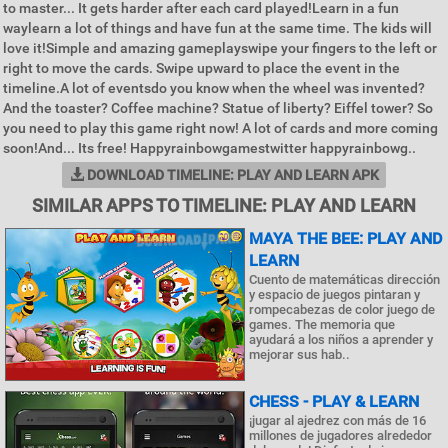
to master... It gets harder after each card played!Learn in a fun
waylearn a lot of things and have fun at the same time. The kids will
love it!Simple and amazing gameplayswipe your fingers to the left or
right to move the cards. Swipe upward to place the event in the
timeline.A lot of eventsdo you know when the wheel was invented?
And the toaster? Coffee machine? Statue of liberty? Eiffel tower? So
you need to play this game right now! A lot of cards and more coming
soon!And... Its free! Happyrainbowgamestwitter happyrainbowg..
DOWNLOAD TIMELINE: PLAY AND LEARN APK
SIMILAR APPS TO TIMELINE: PLAY AND LEARN
MAYA THE BEE: PLAY AND
LEARN
Cuento de matemáticas dirección
y espacio de juegos pintaran y
rompecabezas de color juego de
games. The memoria que
ayudará a los niños a aprender y
mejorar sus hab..
CHESS - PLAY & LEARN
¡jugar al ajedrez con más de 16
millones de jugadores alrededor