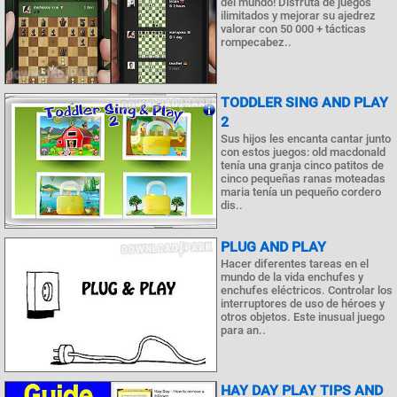
del mundo! Disfruta de juegos
ilimitados y mejorar su ajedrez
valorar con 50 000 + tácticas
rompecabez..
TODDLER SING AND PLAY
2
Sus hijos les encanta cantar junto
con estos juegos: old macdonald
tenía una granja cinco patitos de
cinco pequeñas ranas moteadas
maria tenía un pequeño cordero
dis..
PLUG AND PLAY
Hacer diferentes tareas en el
mundo de la vida enchufes y
enchufes eléctricos. Controlar los
interruptores de uso de héroes y
otros objetos. Este inusual juego
para an..
HAY DAY PLAY TIPS AND