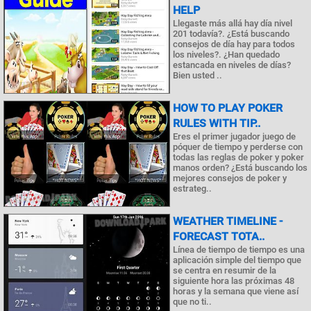
HELP
Llegaste más allá hay día nivel
201 todavía?. ¿Está buscando
consejos de día hay para todos
los niveles?. ¿Han quedado
estancada en niveles de días?
Bien usted ..
HOW TO PLAY POKER
RULES WITH TIP..
Eres el primer jugador juego de
póquer de tiempo y perderse con
todas las reglas de poker y poker
manos orden? ¿Está buscando los
mejores consejos de poker y
estrateg..
WEATHER TIMELINE -
FORECAST TOTA..
Línea de tiempo de tiempo es una
aplicación simple del tiempo que
se centra en resumir de la
siguiente hora las próximas 48
horas y la semana que viene así
que no ti..