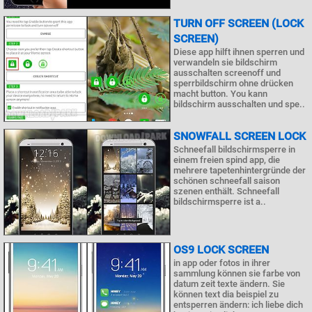
TURN OFF SCREEN (LOCK
SCREEN)
Diese app hilft ihnen sperren und
verwandeln sie bildschirm
ausschalten screenoff und
sperrbildschirm ohne drücken
macht button. You kann
bildschirm ausschalten und spe..
SNOWFALL SCREEN LOCK
Schneefall bildschirmsperre in
einem freien spind app, die
mehrere tapetenhintergründe der
schönen schneefall saison
szenen enthält. Schneefall
bildschirmsperre ist a..
OS9 LOCK SCREEN
in app oder fotos in ihrer
sammlung können sie farbe von
datum zeit texte ändern. Sie
können text dia beispiel zu
entsperren ändern: ich liebe dich