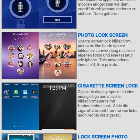
mobilen endgeräten vor dem
zugriff durch jemand anderes zu
sichern. Dazu gehören ..
PHOTO LOCK SCREEN
Sperre screenlock bildschirm
passwordthe beste sperre
bildschirm anwendung mit ihren
eigenen fotos und eine tastatur
wie iphone. This anwendung
ihnen hilft, ihre privats..
CIGARETTE SCREEN LOCK
Zigarette display-sperre ist eine
einzigartige und stilvolle
bildschirmsperre mit
fantastischen look. Slide die
zigarette brennt flamme von links
nach rechts die zigaret..
LOCK SCREEN PHOTO