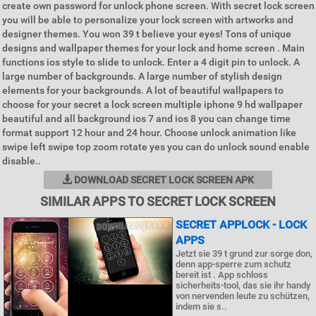
create own password for unlock phone screen. With secret lock screen
you will be able to personalize your lock screen with artworks and
designer themes. You won 39 t believe your eyes! Tons of unique
designs and wallpaper themes for your lock and home screen . Main
functions ios style to slide to unlock. Enter a 4 digit pin to unlock. A
large number of backgrounds. A large number of stylish design
elements for your backgrounds. A lot of beautiful wallpapers to
choose for your secret a lock screen multiple iphone 9 hd wallpaper
beautiful and all background ios 7 and ios 8 you can change time
format support 12 hour and 24 hour. Choose unlock animation like
swipe left swipe top zoom rotate yes you can do unlock sound enable
disable..
DOWNLOAD SECRET LOCK SCREEN APK
SIMILAR APPS TO SECRET LOCK SCREEN
SECRET APPLOCK - LOCK
APPS
Jetzt sie 39 t grund zur sorge don,
denn app-sperre zum schutz
bereit ist . App schloss
sicherheits-tool, das sie ihr handy
von nervenden leute zu schützen,
indem sie s..