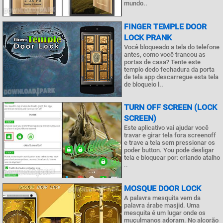
mundo..
FINGER TEMPLE DOOR
LOCK PRANK
Você bloqueado a tela do telefone
antes, como você trancou as
portas de casa? Tente este
templo dedo fechadura da porta
de tela app descarregue esta tela
de bloqueio l..
TURN OFF SCREEN (LOCK
SCREEN)
Este aplicativo vai ajudar você
travar e girar tela fora screenoff
e trave a tela sem pressionar os
poder button. You pode desligar
tela e bloquear por: criando atalho
..
MOSQUE DOOR LOCK
A palavra mesquita vem da
palavra árabe masjid. Uma
mesquita é um lugar onde os
muçulmanos adoram. No alcorão