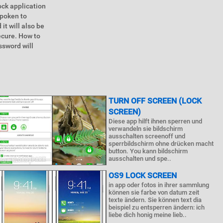
ock application
spoken to
it will also be
secure. How to
ssword will
TURN OFF SCREEN (LOCK
SCREEN)
Diese app hilft ihnen sperren und
verwandeln sie bildschirm
ausschalten screenoff und
sperrbildschirm ohne drücken macht
button. You kann bildschirm
ausschalten und spe..
OS9 LOCK SCREEN
in app oder fotos in ihrer sammlung
können sie farbe von datum zeit
texte ändern. Sie können text dia
beispiel zu entsperren ändern: ich
liebe dich honig meine lieb..