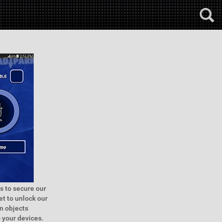
s to secure our
t to unlock our
n objects
o your devices.