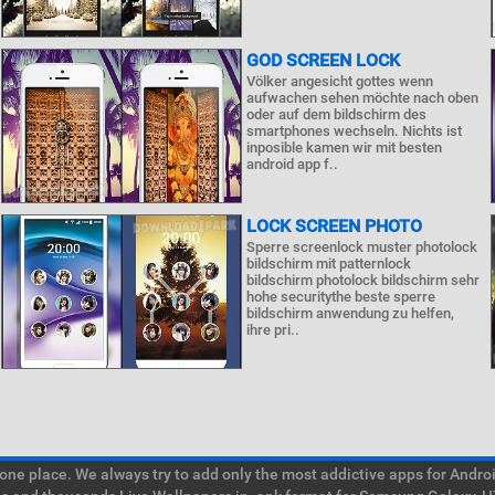
GOD SCREEN LOCK
Völker angesicht gottes wenn
aufwachen sehen möchte nach oben
oder auf dem bildschirm des
smartphones wechseln. Nichts ist
inposible kamen wir mit besten
android app f..
LOCK SCREEN PHOTO
Sperre screenlock muster photolock
bildschirm mit patternlock
bildschirm photolock bildschirm sehr
hohe securitythe beste sperre
bildschirm anwendung zu helfen,
ihre pri..
e place. We always try to add only the most addictive apps for Android