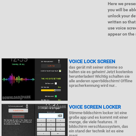
Here we presen
you will be ab
unlock your de
written so that
use voice scre
appear on the 
VOICE LOCK SCREEN
das gerät mit seiner stimme so
halten sie es geheim! Jetzt kostenlos
herunterladen! Wichtig schalten sie
alle anderen sperrbildschirm! Offline
spracherkennung wird nur..
VOICE SCREEN LOCKER
Stimme-bildschirm locker ist eine
große app und es kommt mit einer
menge, die viele features. It
bildschirm verschlusssystem, das
ein stand der technik ist es eine
magi..