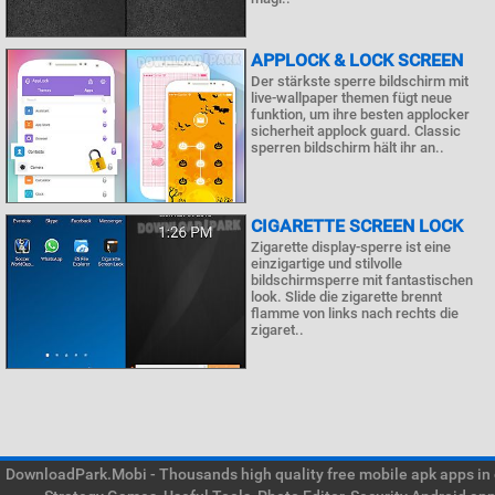
APPLOCK & LOCK SCREEN
Der stärkste sperre bildschirm mit
live-wallpaper themen fügt neue
funktion, um ihre besten applocker
sicherheit applock guard. Classic
sperren bildschirm hält ihr an..
CIGARETTE SCREEN LOCK
Zigarette display-sperre ist eine
einzigartige und stilvolle
bildschirmsperre mit fantastischen
look. Slide die zigarette brennt
flamme von links nach rechts die
zigaret..
DownloadPark.Mobi - Thousands high quality free mobile apk apps in on