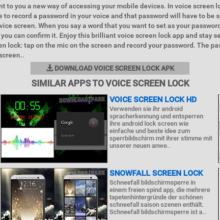
t to you a new way of accessing your mobile devices. In voice screen l
le to record a password in your voice and that password will have to be 
vice screen. When you say a word that you want to set as your password 
 you can confirm it. Enjoy this brilliant voice screen lock app and stay 
en lock: tap on the mic on the screen and record your password. The pa
screen..
DOWNLOAD VOICE SCREEN LOCK APK
SIMILAR APPS TO VOICE SCREEN LOCK
VOICE SCREEN LOCK HD
Verwenden sie ihr android
spracherkennung und entsperren
ihre android lock screen wie
einfache und beste idee zum
sperrbildschirm mit ihrer stimme mit
unserer neuen anwe..
SNOWFALL SCREEN LOCK
Schneefall bildschirmsperre in
einem freien spind app, die mehrere
tapetenhintergründe der schönen
schneefall saison szenen enthält.
Schneefall bildschirmsperre ist a..