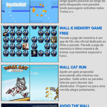
longe quanto possível ao longo da
pista bloqueada com paredes
tendo passagens estreitas neles.
Treine a v..
WALL-E MEMORY GAME
FREE
Parede e jogo de memória é um
app de fãs não oficial dedicado ao
filme e parede. Parede e jogo de
memória é ótimo maneira de
treinar sua memória espacial e
funci..
WALL CAT RUN
Ajude um gato proposital
executando alta máxima nas
paredes. Salte entre as paredes
laterais para desviar dos
obstáculos. Prepare-se para uma
corrida alegre juntamente..
AVOID THE WALL