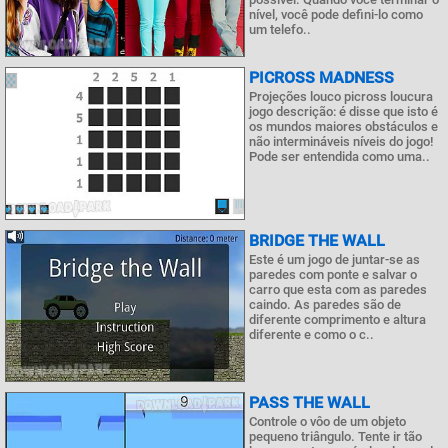
nível, você pode defini-lo como
um telefo..
PICROSS MADNESS
Projeções louco picross loucura
jogo descrição: é disse que isto é
os mundos maiores obstáculos e
não intermináveis níveis do jogo!
Pode ser entendida como uma..
BRIDGE THE WALL
Este é um jogo de juntar-se as
paredes com ponte e salvar o
carro que esta com as paredes
caindo. As paredes são de
diferente comprimento e altura
diferente e como o c..
PASS THE WALL
Controle o vôo de um objeto
pequeno triângulo. Tente ir tão