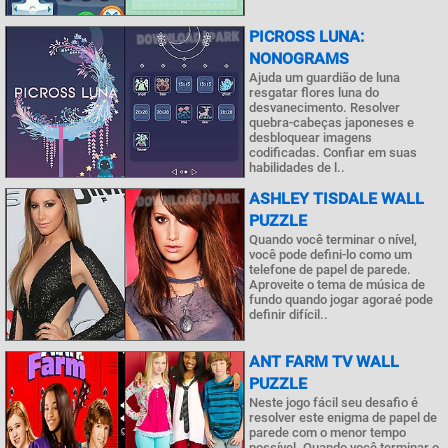
PICROSS LUNA:
NONOGRAMS
Ajuda um guardião de luna
resgatar flores luna do
desvanecimento. Resolver
quebra-cabeças japoneses e
desbloquear imagens
codificadas. Confiar em suas
habilidades de l..
ASHLEY TISDALE WALL
PUZZLE
Quando você terminar o nível,
você pode defini-lo como um
telefone de papel de parede.
Aproveite o tema de música de
fundo quando jogar agoraé pode
definir difícil..
ANT FARM TV WALL
PUZZLE
Neste jogo fácil seu desafio é
resolver este enigma de papel de
parede com o menor tempo
possível. Quando você terminar o