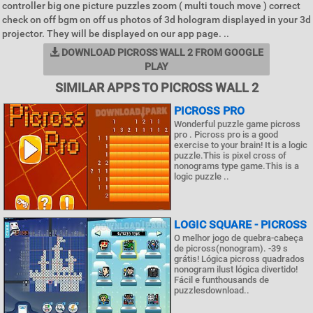
controller big one picture puzzles zoom ( multi touch move ) correct
check on off bgm on off us photos of 3d hologram displayed in your 3d
projector. They will be displayed on our app page. ..
DOWNLOAD PICROSS WALL 2 FROM GOOGLE
PLAY
SIMILAR APPS TO PICROSS WALL 2
PICROSS PRO
Wonderful puzzle game picross
pro . Picross pro is a good
exercise to your brain! It is a logic
puzzle.This is pixel cross of
nonograms type game.This is a
logic puzzle ..
LOGIC SQUARE - PICROSS
O melhor jogo de quebra-cabeça
de picross(nonogram). -39 s
grátis! Lógica picross quadrados
nonogram ilust lógica divertido!
Fácil e funthousands de
puzzlesdownload..