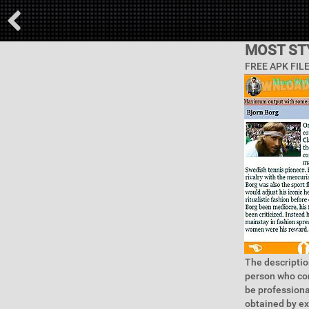
MOST ST
FREE APK FIL
The descriptio
person who com
be professiona
obtained by ex