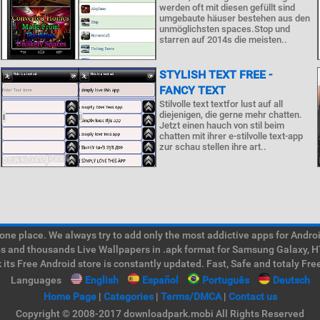
werden oft mit diesen gefüllt sind
umgebaute häuser bestehen aus den
unmöglichsten spaces.Stop und
starren auf 2014s die meisten..
STYLISH TEXT FREE -
FANCY TEXT
Stilvolle text textfor lust auf all
diejenigen, die gerne mehr chatten.
Jetzt einen hauch von stil beim
chatten mit ihrer e-stilvolle text-app
zur schau stellen ihre art..
e place. We always try to add only the most addictive apps for Android
ps and thousands Live Wallpapers in .apk format for Samsung Galaxy, H
its Free Android store is constantly updated. Fast, Safe and totaly Fre
Languages
English
Español
Português
Deutsch
Home Page
|
Categories
|
Terms/DMCA
|
Contact us
Copyright © 2008-2017 downloadpark.mobi All Rights Reserved