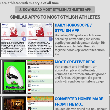
re athletes with m s style of all time...
DOWNLOAD MOST STYLISH ATHLETES APK
SIMILAR APPS TO MOST STYLISH ATHLETES
DAILY HOROSCOPE /
STYLISH APP
Horoskop 100 gratis endlich eine
horoskop-anwendung mit einem
gepflegten und eleganten design für
telefone und tablets. Read ihr
tägliche horoskop vorbereitet durch
ei..
MOST CREATIVE BEDS
Von elegant und intelligent, um
absolut empörend betten jetzt
kommen alle formen entwirft größen
und farben. Diejenigen, die gerne
auch während des schlafens zeigen
..
CONVERTED HOMES MADE
FROM THE MO..
Häuser, die von grund auf neu gebaut