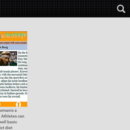
womanis a
. Athletes can
well basic
ct diet