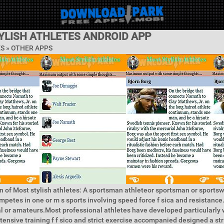
YLISH ATHLETES ANDROID APP
ES » OTHER APPS
n of Most stylish athletes: A sportsman athleteor sportsman or sports
petes in one or m s sports involving speed force f sica and resistance
l or amateurs.Most professional athletes have developed particularly 
tensive training f f sico and strict exercise accompanied designed a stri