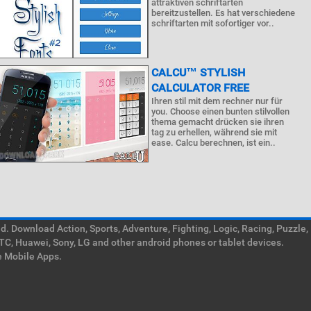
attraktiven schriftarten
bereitzustellen. Es hat verschiedene
schriftarten mit sofortiger vor..
CALCU™ STYLISH
CALCULATOR FREE
Ihren stil mit dem rechner nur für
you. Choose einen bunten stilvollen
thema gemacht drücken sie ihren
tag zu erhellen, während sie mit
ease. Calcu berechnen, ist ein..
. Download Action, Sports, Adventure, Fighting, Logic, Racing, Puzzle,
TC, Huawei, Sony, LG and other android phones or tablet devices.
e Mobile Apps.