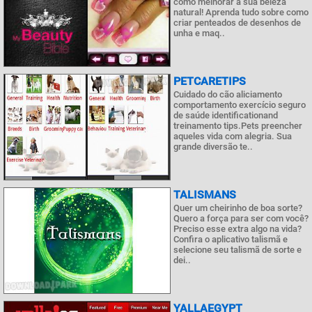
como melhorar a sua beleza
natural! Aprenda tudo sobre como
criar penteados de desenhos de
unha e maq..
PETCARETIPS
Cuidado do cão aliciamento
comportamento exercício seguro
de saúde identificationand
treinamento tips.Pets preencher
aqueles vida com alegria. Sua
grande diversão te..
TALISMANS
Quer um cheirinho de boa sorte?
Quero a força para ser com você?
Preciso esse extra algo na vida?
Confira o aplicativo talismã e
selecione seu talismã de sorte e
dei..
YALLAEGYPT