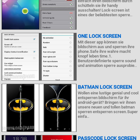
einfach ihren bildschirm durch
schütteln sie ihr handy
ausschalten! Lock-screen ist
eines der beliebtesten sperre..
ONE LOCK SCREEN
Mit dieser app können sie
bildschirm aus und sperren ihre
phone.Safe ihre wahre macht
knopf leben time.1.
Benutzerdefinierte sperre sound
und animation sperre ausprobie..
BATMAN LOCK SCREEN
Wollen eine lustige genial und cool
entsperren bildschirm für ihr
android-gerät? Bringen wir ihnen
unsere neuen und tollen batman
sperren entsperren screen.Super
einfa..
PASSCODE LOCK SCREEN