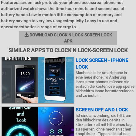
Features:screen lock protects your phone accessreal phone not
authorized watch shows the time hour minute and second use of
battery hands.Low in motion little consumption of memory and
battery savings to very low usagesimplicity f easy to use and
operateaesthetics a range of energy to..
DOWNLOAD CLOCK N LOCK-SCREEN LOCK
APK
SIMILAR APPS TO CLOCK N LOCK-SCREEN LOCK
LOCK SCREEN - IPHONE
LOCK
Machen sie ihr smartphone in
eine neue ihone.To Änderung
ihres smartphones müssen sie
einfach die kostenlose app sperre
bildschirm ihone herunterzuladen
und zu install..
SCREEN OFF AND LOCK
Ist eine anwendung, die hilft, um
den bildschirm des geräts in
kürzester zeit mit hilfe eines tags
zu sperren, ohne mechanischen
knopfdruck. Tippen sie auf das