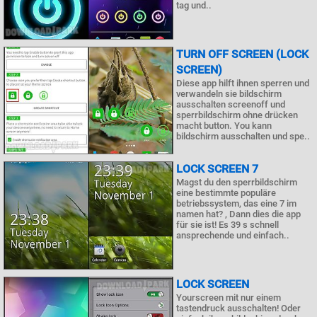
tag und..
TURN OFF SCREEN (LOCK
SCREEN)
Diese app hilft ihnen sperren und
verwandeln sie bildschirm
ausschalten screenoff und
sperrbildschirm ohne drücken
macht button. You kann
bildschirm ausschalten und spe..
LOCK SCREEN 7
Magst du den sperrbildschirm
eine bestimmte populäre
betriebssystem, das eine 7 im
namen hat? , Dann dies die app
für sie ist! Es 39 s schnell
ansprechende und einfach..
LOCK SCREEN
Yourscreen mit nur einem
tastendruck ausschalten! Oder