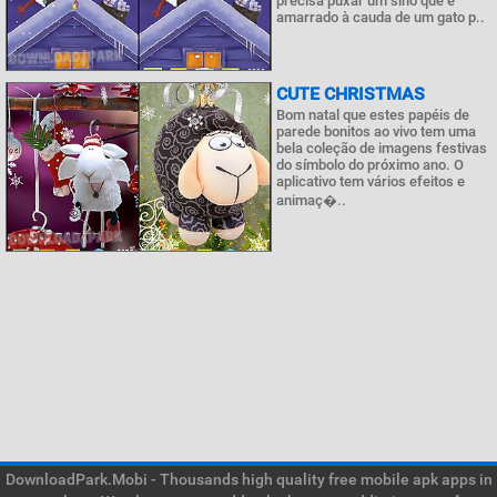
precisa puxar um sino que é
amarrado à cauda de um gato p..
CUTE CHRISTMAS
Bom natal que estes papéis de
parede bonitos ao vivo tem uma
bela coleção de imagens festivas
do símbolo do próximo ano. O
aplicativo tem vários efeitos e
animaç�..
DownloadPark.Mobi - Thousands high quality free mobile apk apps in