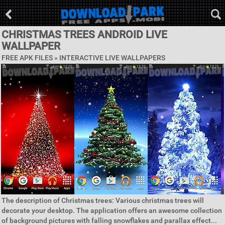
CHRISTMAS TREES ANDROID LIVE
WALLPAPER
FREE APK FILES »
INTERACTIVE LIVE WALLPAPERS
The description of Christmas trees: Various christmas trees will
decorate your desktop. The application offers an awesome collection
of background pictures with falling snowflakes and parallax effect...