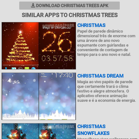
DOWNLOAD CHRISTMAS TREES APK
SIMILAR APPS TO CHRISTMAS TREES
CHRISTMAS
Papel de parede dinâmico
dimensional três de enorme com
uma árvore de ano novo
espumante com guirlandas e
conveniente de contagem de
tempo para o ano novo e natal.
CHRISTMAS DREAM
Magia ao vivo papéis de parede
que certamente trará o clima
festivo e alegre atmosfera. O
aplicativo oferece animação
suave e é a economia de energia.
CHRISTMAS
SNOWFLAKES