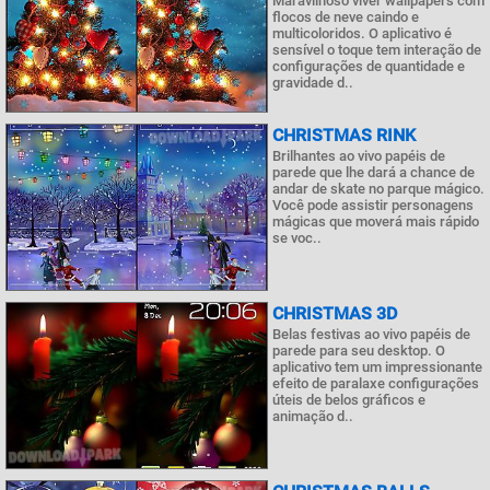
Maravilhoso viver wallpapers com
flocos de neve caindo e
multicoloridos. O aplicativo é
sensível o toque tem interação de
configurações de quantidade e
gravidade d..
CHRISTMAS RINK
Brilhantes ao vivo papéis de
parede que lhe dará a chance de
andar de skate no parque mágico.
Você pode assistir personagens
mágicas que moverá mais rápido
se voc..
CHRISTMAS 3D
Belas festivas ao vivo papéis de
parede para seu desktop. O
aplicativo tem um impressionante
efeito de paralaxe configurações
úteis de belos gráficos e
animação d..