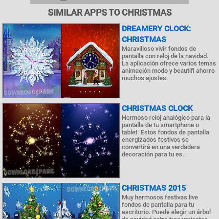
SIMILAR APPS TO CHRISTMAS
DREAMERY CLOCK:
CHRISTMAS
Maravilloso vivir fondos de
pantalla con reloj de la navidad.
La aplicación ofrece varios temas
animación modo y beautifl ahorro
muchos ajustes.
CHRISTMAS CLOCK
Hermoso reloj analógico para la
pantalla de tu smartphone o
tablet. Estos fondos de pantalla
energizados festivos se
convertirá en una verdadera
decoración para tu es..
CHRISTMAS 2015
Muy hermosos festivas live
fondos de pantalla para tu
escritorio. Puede elegir un árbol