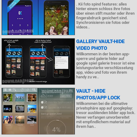
. Kii foto spind features: alles
hinter einem schloss ihre fotos
über einen stift muster oder ihren
fingerabdruck gesichert sind.
Synchronisieren sie fotos oder
videos..
GALLERY VAULT-HIDE
VIDEO PHOTO
Willkommen in der besten app-
sperre und galerie hider auf
google spiel galerie tresor ist eine
leistungsstarke verschlüsselung
app, video und foto von ihrem
handy zu ve..
VAULT - HIDE
PHOTOS/APP LOCK
Willkommen bei die ultimative
privatsphäre app auf googleplay:
tresor ausblenden bilder app lock.
Never verfangen unvorbereitet
mit empfindlichem material auf
ihrem han..