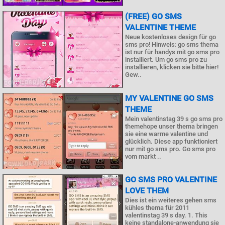
(FREE) GO SMS
VALENTINE THEME
Neue kostenloses design für go
sms pro! Hinweis: go sms thema
ist nur für handys mit go sms pro
installiert. Um go sms pro zu
installieren, klicken sie bitte hier!
Gew..
MY VALENTINE GO SMS
THEME
Mein valentinstag 39 s go sms pro
themehope unser thema bringen
sie eine warme valentine und
glücklich. Diese app funktioniert
nur mit go sms pro. Go sms pro
vom markt ..
GO SMS PRO VALENTINE
LOVE THEM
Dies ist ein weiteres gehen sms
kühles thema für 2011
valentinstag 39 s day. 1. This
keine standalone-anwendung sie