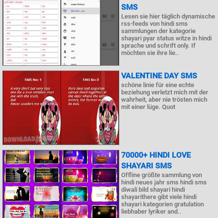
SMS
Lesen sie hier täglich dynamische
rss-feeds von hindi sms
sammlungen der kategorie
shayari pyar status witze in hindi
sprache und schrift only. If
möchten sie ihre lie..
VALENTINE DAY SMS
schöne linie für eine echte
beziehung verletzt mich mit der
wahrheit, aber nie trösten mich
mit einer lüge. Quot
70000+ HINDI LOVE
SHAYARI SMS
Offline größte sammlung von
hindi neues jahr sms hindi sms
diwali bild shayari hindi
shayarithere gibt viele hindi
shayari kategorien gratulation
liebhaber lyriker and..