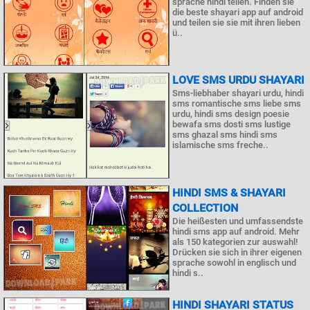
sprache hindi teilen. Finden sie
die beste shayari app auf android
und teilen sie sie mit ihren lieben
ü..
LOVE SMS URDU SHAYARI
Sms-liebhaber shayari urdu, hindi
sms romantische sms liebe sms
urdu, hindi sms design poesie
bewafa sms dosti sms lustige
sms ghazal sms hindi sms
islamische sms freche..
HINDI SMS & SHAYARI
COLLECTION
Die heißesten und umfassendste
hindi sms app auf android. Mehr
als 150 kategorien zur auswahl!
Drücken sie sich in ihrer eigenen
sprache sowohl in englisch und
hindi s..
HINDI SHAYARI STATUS