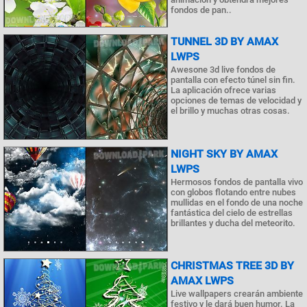
fondos de pan..
TUNNEL 3D BY AMAX
LWPS
Awesone 3d live fondos de
pantalla con efecto túnel sin fin.
La aplicación ofrece varias
opciones de temas de velocidad y
el brillo y muchas otras cosas.
NIGHT SKY BY AMAX
LWPS
Hermosos fondos de pantalla vivo
con globos flotando entre nubes
mullidas en el fondo de una noche
fantástica del cielo de estrellas
brillantes y ducha del meteorito.
CHRISTMAS TREE 3D BY
AMAX LWPS
Live wallpapers crearán ambiente
festivo y le dará buen humor. La