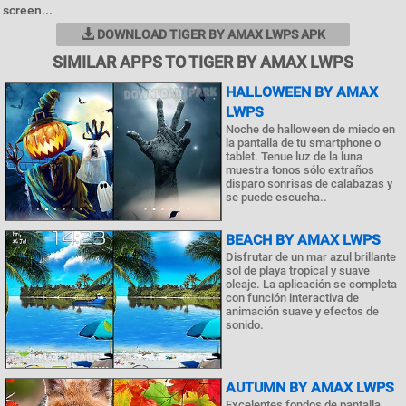
screen...
DOWNLOAD TIGER BY AMAX LWPS APK
SIMILAR APPS TO TIGER BY AMAX LWPS
HALLOWEEN BY AMAX
LWPS
Noche de halloween de miedo en
la pantalla de tu smartphone o
tablet. Tenue luz de la luna
muestra tonos sólo extraños
disparo sonrisas de calabazas y
se puede escucha..
BEACH BY AMAX LWPS
Disfrutar de un mar azul brillante
sol de playa tropical y suave
oleaje. La aplicación se completa
con función interactiva de
animación suave y efectos de
sonido.
AUTUMN BY AMAX LWPS
Excelentes fondos de pantalla