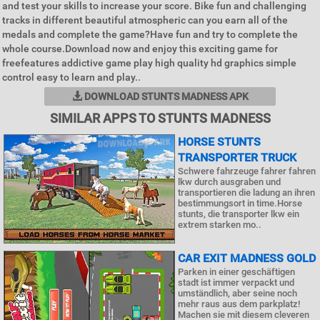
and test your skills to increase your score. Bike fun and challenging
tracks in different beautiful atmospheric can you earn all of the
medals and complete the game?Have fun and try to complete the
whole course.Download now and enjoy this exciting game for
freefeatures addictive game play high quality hd graphics simple
control easy to learn and play..
DOWNLOAD STUNTS MADNESS APK
SIMILAR APPS TO STUNTS MADNESS
HORSE STUNTS
TRANSPORTER TRUCK
Schwere fahrzeuge fahrer fahren
lkw durch ausgraben und
transportieren die ladung an ihren
bestimmungsort in time.Horse
stunts, die transporter lkw ein
extrem starken mo..
CAR EXIT MADNESS GOLD
Parken in einer geschäftigen
stadt ist immer verpackt und
umständlich, aber seine noch
mehr raus aus dem parkplatz!
Machen sie mit diesem cleveren