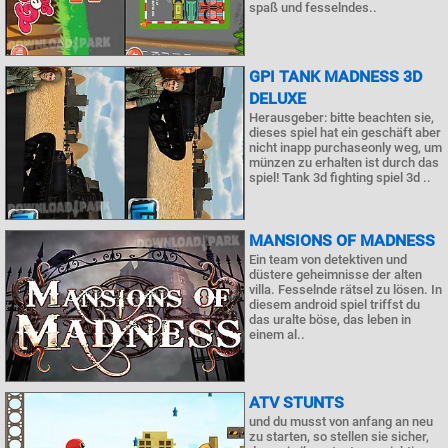
spaß und fesselndes..
GPI TANK MADNESS 3D
DELUXE
Herausgeber: bitte beachten sie,
dieses spiel hat ein geschäft aber
nicht inapp purchaseonly weg, um
münzen zu erhalten ist durch das
spiel! Tank 3d fighting spiel 3d ..
MANSIONS OF MADNESS
Ein team von detektiven und
düstere geheimnisse der alten
villa. Fesselnde rätsel zu lösen. In
diesem android spiel triffst du
das uralte böse, das leben in
einem al..
ATV STUNTS
und du musst von anfang an neu
zu starten, so stellen sie sicher,