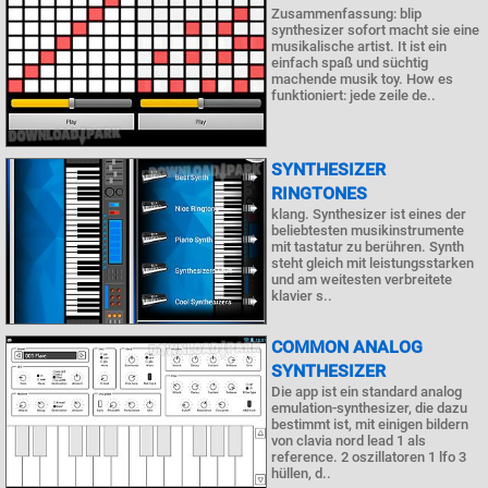
Zusammenfassung: blip
synthesizer sofort macht sie eine
musikalische artist. It ist ein
einfach spaß und süchtig
machende musik toy. How es
funktioniert: jede zeile de..
SYNTHESIZER
RINGTONES
klang. Synthesizer ist eines der
beliebtesten musikinstrumente
mit tastatur zu berühren. Synth
steht gleich mit leistungsstarken
und am weitesten verbreitete
klavier s..
COMMON ANALOG
SYNTHESIZER
Die app ist ein standard analog
emulation-synthesizer, die dazu
bestimmt ist, mit einigen bildern
von clavia nord lead 1 als
reference. 2 oszillatoren 1 lfo 3
hüllen, d..