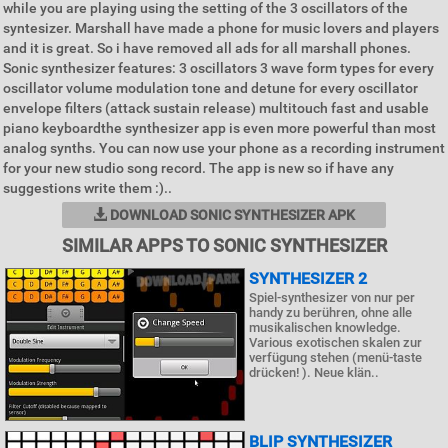
while you are playing using the setting of the 3 oscillators of the
syntesizer. Marshall have made a phone for music lovers and players
and it is great. So i have removed all ads for all marshall phones.
Sonic synthesizer features: 3 oscillators 3 wave form types for every
oscillator volume modulation tone and detune for every oscillator
envelope filters (attack sustain release) multitouch fast and usable
piano keyboardthe synthesizer app is even more powerful than most
analog synths. You can now use your phone as a recording instrument
for your new studio song record. The app is new so if have any
suggestions write them :)..
DOWNLOAD SONIC SYNTHESIZER APK
SIMILAR APPS TO SONIC SYNTHESIZER
SYNTHESIZER 2
Spiel-synthesizer von nur per
handy zu berühren, ohne alle
musikalischen knowledge.
Various exotischen skalen zur
verfügung stehen (menü-taste
drücken! ). Neue klän..
BLIP SYNTHESIZER