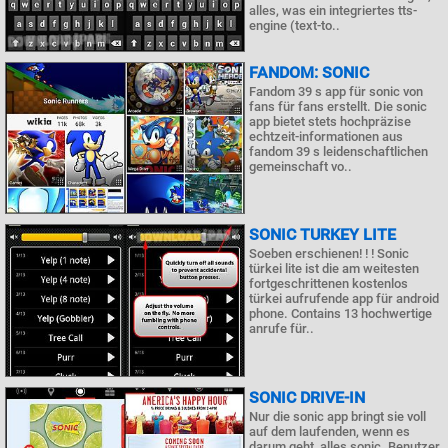
alles, was ein integriertes tts-
engine (text-to..
FANDOM: SONIC
Fandom 39 s app für sonic von
fans für fans erstellt. Die sonic
app bietet stets hochpräzise
echtzeit-informationen aus
fandom 39 s leidenschaftlichen
gemeinschaft vo..
SONIC TURKEY LITE
Soeben erschienen! ! ! Sonic
türkei lite ist die am weitesten
fortgeschrittenen kostenlos
türkei aufrufende app für android
phone. Contains 13 hochwertige
anrufe für..
SONIC DRIVE-IN
Nur die sonic app bringt sie voll
auf dem laufenden, wenn es
darum geht, alles sonic. Benutzer