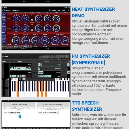
HEAT SYNTHESIZER
DEMO
Virtuell analogen subtraktiven
synthesizer für android mit einem
einzigartigen feature-set:
hochoptimierte echtzeit
klangerzeugung motor mit einer
menge von funktionen ..
FM SYNTHESIZER
[SYNPREZFM II]
Synprezfm 2 ist ein
programmierbarer polyphonen
synthesizer mit einem multitouch
dynamische tastatur arpeggio-
effekten und 1024 erbaute
instrument patches. Frequenz-
modu..
TTS SPEECH
SYNTHESIZER
Schreiben, was sie wollen und ihr
telefon sagt es: mit diesem
einfachen sprachsynthesizer
ihrem android wird ihnen sagen,