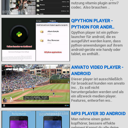
nutzung vitamio plugin armv7
codec. Also brauchen ..
QPYTHON PLAYER -
PYTHON FOR ANDR..
Qpython player ist ein python-
launcher für android, die es
ausgeführt werden kann, dass
python-anwendungen auf ihrem
android-geräte wie handy oder
tablet, es enthält..
ANVATO VIDEO PLAYER -
ANDROID
Dieser player ist ausschließlich
für broadcast kunden von anvato
inc. , Es soll nicht
heruntergeladen werden und als
ein allzweck-medien-player.
Features, entworfen wo..
MP3 PLAYER 3D ANDROID
Man nehme einen guten
kopfhörer, bessere effekte
nehmen! Kannst du alle deine