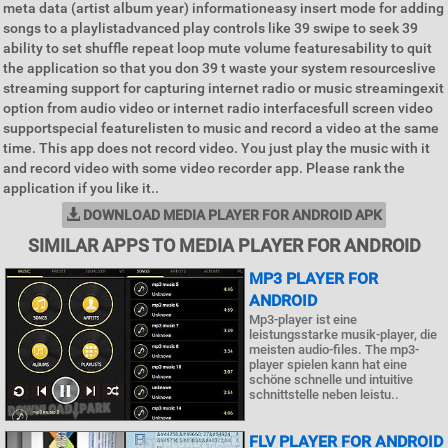
meta data (artist album year) informationeasy insert mode for adding
songs to a playlistadvanced play controls like 39 swipe to seek 39
ability to set shuffle repeat loop mute volume featuresability to quit
the application so that you don 39 t waste your system resourceslive
streaming support for capturing internet radio or music streamingexit
option from audio video or internet radio interfacesfull screen video
supportspecial featurelisten to music and record a video at the same
time. This app does not record video. You just play the music with it
and record video with some video recorder app. Please rank the
application if you like it..
DOWNLOAD MEDIA PLAYER FOR ANDROID APK
SIMILAR APPS TO MEDIA PLAYER FOR ANDROID
MP3 PLAYER FOR
ANDROID
Mp3-player ist eine
leistungsstarke musik-player, die
meisten audio-files. The mp3-
player spielen kann hat eine
schöne schnelle und intuitive
schnittstelle neben leistu..
FLV PLAYER FOR ANDROID