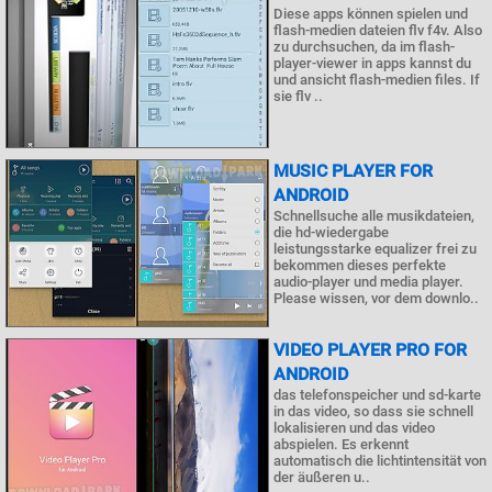
Diese apps können spielen und
flash-medien dateien flv f4v. Also
zu durchsuchen, da im flash-
player-viewer in apps kannst du
und ansicht flash-medien files. If
sie flv ..
MUSIC PLAYER FOR
ANDROID
Schnellsuche alle musikdateien,
die hd-wiedergabe
leistungsstarke equalizer frei zu
bekommen dieses perfekte
audio-player und media player.
Please wissen, vor dem downlo..
VIDEO PLAYER PRO FOR
ANDROID
das telefonspeicher und sd-karte
in das video, so dass sie schnell
lokalisieren und das video
abspielen. Es erkennt
automatisch die lichtintensität von
der äußeren u..