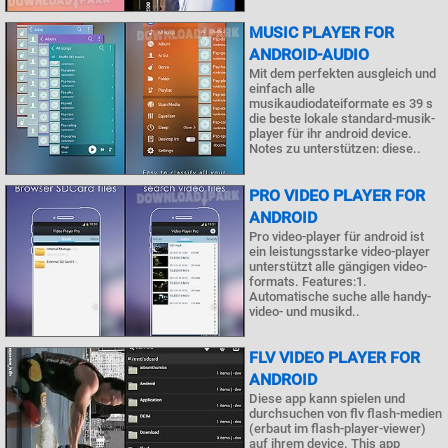
MUSIC PLAYER FOR
ANDROID-AUDIO
Mit dem perfekten ausgleich und
einfach alle
musikaudiodateiformate es 39 s
die beste lokale standard-musik-
player für ihr android device.
Notes zu unterstützen: diese..
PRO VIDEO PLAYER FOR
ANDROID
Pro video-player für android ist
ein leistungsstarke video-player
unterstützt alle gängigen video-
formats. Features:1.
Automatische suche alle handy-
video- und musikd..
FLV VIDEO PLAYER FOR
ANDROID
Diese app kann spielen und
durchsuchen von flv flash-medien
(erbaut im flash-player-viewer)
auf ihrem device. This app