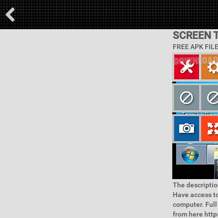
SCREEN T
FREE APK FIL
The descriptio
Have access to
computer. Full
from here https