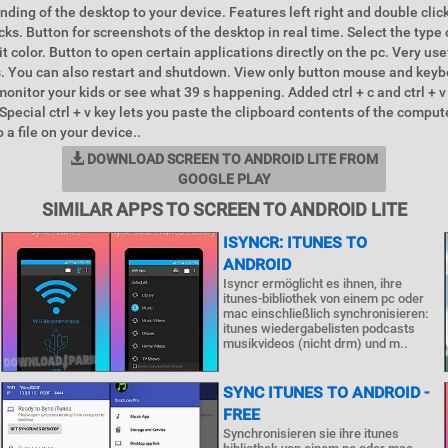
nding of the desktop to your device. Features left right and double cli
cks. Button for screenshots of the desktop in real time. Select the type 
t color. Button to open certain applications directly on the pc. Very use
. You can also restart and shutdown. View only button mouse and keyb
monitor your kids or see what 39 s happening. Added ctrl + c and ctrl + v
Special ctrl + v key lets you paste the clipboard contents of the compu
o a file on your device..
DOWNLOAD SCREEN TO ANDROID LITE FROM
GOOGLE PLAY
SIMILAR APPS TO SCREEN TO ANDROID LITE
ISYNCR: ITUNES TO
ANDROID
Isyncr ermöglicht es ihnen, ihre
itunes-bibliothek von einem pc oder
mac einschließlich synchronisieren:
itunes wiedergabelisten podcasts
musikvideos (nicht drm) und m..
SYNC ITUNES TO ANDROID -
FREE
Synchronisieren sie ihre itunes