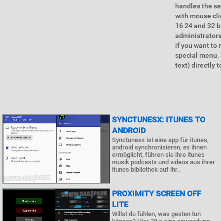
handles the se
with mouse cli
16 24 and 32 bi
administrators
if you want to 
special menu. 
text) directly t
SYNCTUNESX: ITUNES TO
ANDROID
Synctunesx ist eine app für itunes,
android synchronisieren, es ihnen
ermöglicht, führen sie ihre itunes
musik podcasts und videos aus ihrer
itunes bibliothek auf ihr..
PROXIMITY SCREEN OFF
LITE
Willst du fühlen, was gesten tun