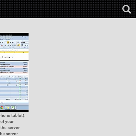
phone tablet).
 of your
the server
The server