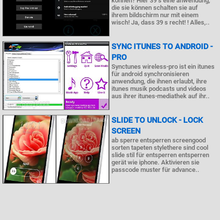
können? Hier 39 s eine anwendung,
die sie können schalten sie auf
ihrem bildschirm nur mit einem
wisch! Ja, dass 39 s recht! ! Alles,..
SYNC ITUNES TO ANDROID -
PRO
Synctunes wireless-pro ist ein itunes
für android synchronisieren
anwendung, die ihnen erlaubt, ihre
itunes musik podcasts und videos
aus ihrer itunes-mediathek auf ihr..
SLIDE TO UNLOCK - LOCK
SCREEN
ab sperre entsperren screengood
sorten tapeten stylethere sind cool
slide stil für entsperren entsperren
gerät wie iphone. Aktivieren sie
passcode muster für advance..