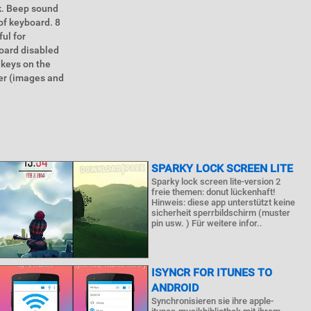
ck. Beep sound
of keyboard. 8
ful for
oard disabled
 keys on the
ter (images and
SPARKY LOCK SCREEN LITE
Sparky lock screen lite-version 2
freie themen: donut lückenhaft!
Hinweis: diese app unterstützt keine
sicherheit sperrbildschirm (muster
pin usw. ) Für weitere infor..
ISYNCR FOR ITUNES TO
ANDROID
Synchronisieren sie ihre apple-