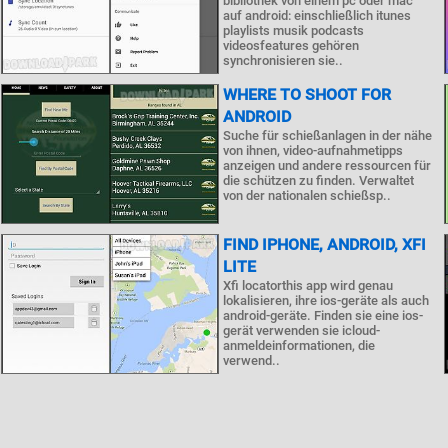
bibliothek von einem pc oder mac
auf android: einschließlich itunes
playlists musik podcasts
videosfeatures gehören
synchronisieren sie..
WHERE TO SHOOT FOR
ANDROID
Suche für schießanlagen in der nähe
von ihnen, video-aufnahmetipps
anzeigen und andere ressourcen für
die schützen zu finden. Verwaltet
von der nationalen schießsp..
FIND IPHONE, ANDROID, XFI
LITE
Xfi locatorthis app wird genau
lokalisieren, ihre ios-geräte als auch
android-geräte. Finden sie eine ios-
gerät verwenden sie icloud-
anmeldeinformationen, die
verwend..