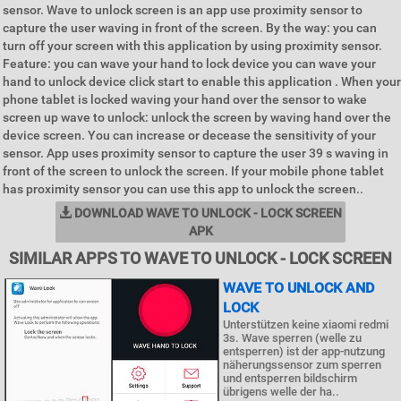
sensor. Wave to unlock screen is an app use proximity sensor to
capture the user waving in front of the screen. By the way: you can
turn off your screen with this application by using proximity sensor.
Feature: you can wave your hand to lock device you can wave your
hand to unlock device click start to enable this application . When your
phone tablet is locked waving your hand over the sensor to wake
screen up wave to unlock: unlock the screen by waving hand over the
device screen. You can increase or decease the sensitivity of your
sensor. App uses proximity sensor to capture the user 39 s waving in
front of the screen to unlock the screen. If your mobile phone tablet
has proximity sensor you can use this app to unlock the screen..
DOWNLOAD WAVE TO UNLOCK - LOCK SCREEN
APK
SIMILAR APPS TO WAVE TO UNLOCK - LOCK SCREEN
WAVE TO UNLOCK AND
LOCK
Unterstützen keine xiaomi redmi
3s. Wave sperren (welle zu
entsperren) ist der app-nutzung
näherungssensor zum sperren
und entsperren bildschirm
übrigens welle der ha..