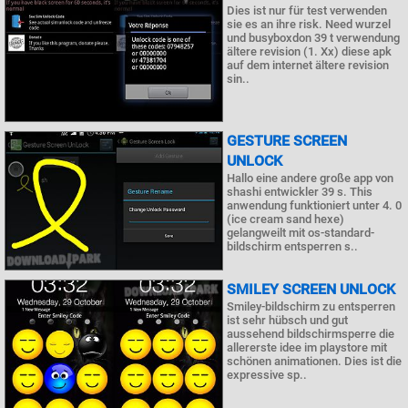
Dies ist nur für test verwenden
sie es an ihre risk. Need wurzel
und busyboxdon 39 t verwendung
ältere revision (1. Xx) diese apk
auf dem internet ältere revision
sin..
GESTURE SCREEN
UNLOCK
Hallo eine andere große app von
shashi entwickler 39 s. This
anwendung funktioniert unter 4. 0
(ice cream sand hexe)
gelangweilt mit os-standard-
bildschirm entsperren s..
SMILEY SCREEN UNLOCK
Smiley-bildschirm zu entsperren
ist sehr hübsch und gut
aussehend bildschirmsperre die
allererste idee im playstore mit
schönen animationen. Dies ist die
expressive sp..