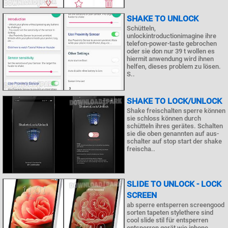
SHAKE TO UNLOCK
Schütteln,
unlockintroductionimagine ihre
telefon-power-taste gebrochen
oder sie don nur 39 t wollen es
hiermit anwendung wird ihnen
helfen, dieses problem zu lösen.
S..
SHAKE TO LOCK/UNLOCK
Shake freischalten sperre können
sie schloss können durch
schütteln ihres gerätes. Schalten
sie die oben genannten auf aus-
schalter auf stop start der shake
freischa..
SLIDE TO UNLOCK - LOCK
SCREEN
ab sperre entsperren screengood
sorten tapeten stylethere sind
cool slide stil für entsperren
entsperren gerät wie iphone.