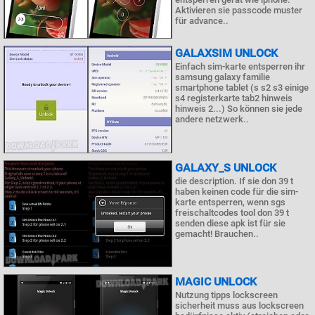
Aktivieren sie passcode muster
für advance..
GALAXSIM UNLOCK
Einfach sim-karte entsperren ihr
samsung galaxy familie
smartphone tablet (s s2 s3 einige
s4 registerkarte tab2 hinweis
hinweis 2...) So können sie jede
andere netzwerk..
GALAXY_S UNLOCK
die description. If sie don 39 t
haben keinen code für die sim-
karte entsperren, wenn sgs
freischaltcodes tool don 39 t
senden diese apk ist für sie
gemacht! Brauchen..
MAGIC UNLOCK
Nutzung tipps lockscreen
sicherheit muss aus lockscreen