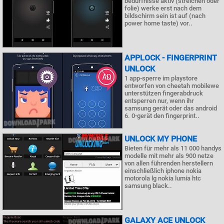
bedürfnisse aktiv (streichen oder
folie) werke erst nach dem
bildschirm sein ist auf (nach
power home taste) vor..
APPLOCK - FINGERPRINT
UNLOCK
1 app-sperre im playstore
entworfen von cheetah mobilewe
unterstützen fingerabdruck
entsperren nur, wenn ihr
samsung gerät oder das android
6. 0-gerät den fingerprint..
UNLOCK MY PHONE
Bieten für mehr als 11 000 handys
modelle mit mehr als 900 netze
von allen führenden herstellern
einschließlich iphone nokia
motorola lg nokia lumia htc
samsung black..
GALAXY ACE UNLOCK