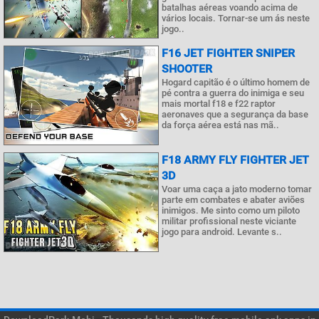
batalhas aéreas voando acima de
vários locais. Tornar-se um ás neste
jogo..
F16 JET FIGHTER SNIPER
SHOOTER
Hogard capitão é o último homem de
pé contra a guerra do inimiga e seu
mais mortal f18 e f22 raptor
aeronaves que a segurança da base
da força aérea está nas mã..
F18 ARMY FLY FIGHTER JET
3D
Voar uma caça a jato moderno tomar
parte em combates e abater aviões
inimigos. Me sinto como um piloto
militar profissional neste viciante
jogo para android. Levante s..