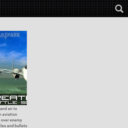
 and air to
n aviation
er over enemy
iles and bullets