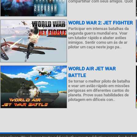
compartilhar com seus amigos. Quot
WORLD WAR 2: JET FIGHTER
Participar em intensas batalhas da
segunda guerra mundial era. Voar
um lutador rápido e abater aviões
inimigos. Sentir como um ás de ar
pilotar um caça neste jogo pa..
WORLD AIR JET WAR
BATTLE
Se tornar o melhor piloto de batalha
e voar um avião rápido em missões
perigosas em diferentes cantos do
planeta. Prove suas habilidades de
pilotagem em difíceis con..