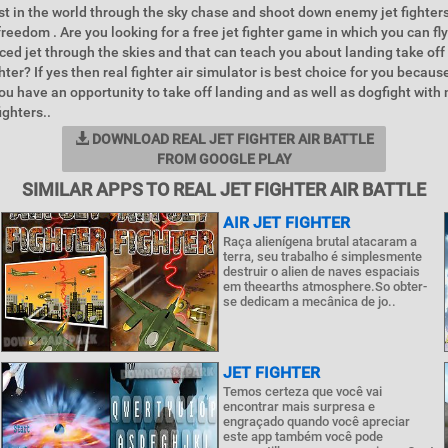
st in the world through the sky chase and shoot down enemy jet fighter
freedom . Are you looking for a free jet fighter game in which you can fl
ced jet through the skies and that can teach you about landing take off
ighter? If yes then real fighter air simulator is best choice for you because
ou have an opportunity to take off landing and as well as dogfight with 
ighters..
DOWNLOAD REAL JET FIGHTER AIR BATTLE
FROM GOOGLE PLAY
SIMILAR APPS TO REAL JET FIGHTER AIR BATTLE
AIR JET FIGHTER
Raça alienígena brutal atacaram a
terra, seu trabalho é simplesmente
destruir o alien de naves espaciais
em theearths atmosphere.So obter-
se dedicam a mecânica de jo..
JET FIGHTER
Temos certeza que você vai
encontrar mais surpresa e
engraçado quando você apreciar
este app também você pode