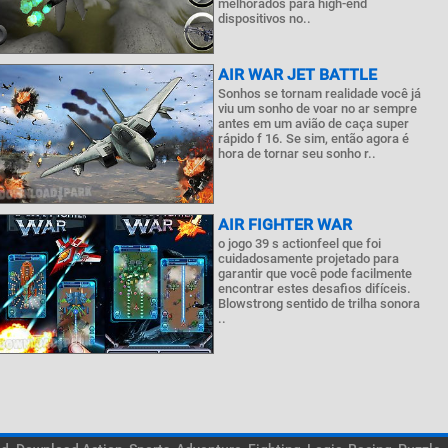
melhorados para high-end
dispositivos no..
AIR WAR JET BATTLE
Sonhos se tornam realidade você já
viu um sonho de voar no ar sempre
antes em um avião de caça super
rápido f 16. Se sim, então agora é
hora de tornar seu sonho r..
AIR FIGHTER WAR
o jogo 39 s actionfeel que foi
cuidadosamente projetado para
garantir que você pode facilmente
encontrar estes desafios difíceis.
Blowstrong sentido de trilha sonora
..