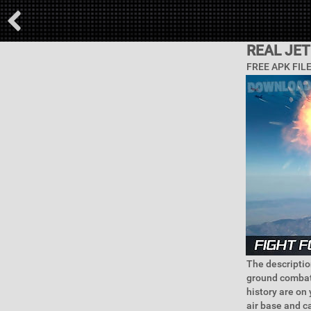
REAL JET
FREE APK FIL
The description
ground combat 
history are on 
air base and ca