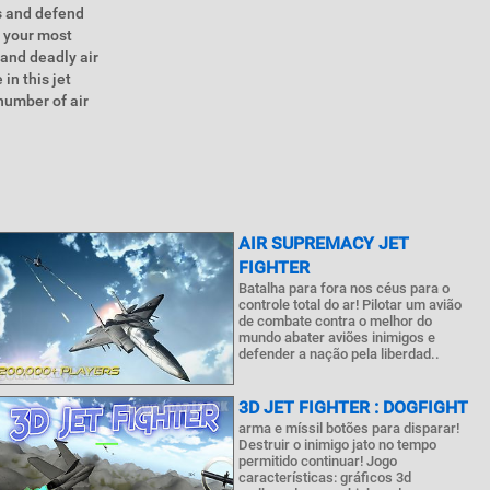
s and defend
y your most
 and deadly air
 in this jet
number of air
AIR SUPREMACY JET
FIGHTER
Batalha para fora nos céus para o
controle total do ar! Pilotar um avião
de combate contra o melhor do
mundo abater aviões inimigos e
defender a nação pela liberdad..
3D JET FIGHTER : DOGFIGHT
arma e míssil botões para disparar!
Destruir o inimigo jato no tempo
permitido continuar! Jogo
características: gráficos 3d