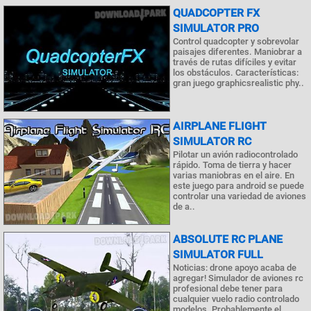
QUADCOPTER FX
SIMULATOR PRO
Control quadcopter y sobrevolar
paisajes diferentes. Maniobrar a
través de rutas difíciles y evitar
los obstáculos. Características:
gran juego graphicsrealistic phy..
AIRPLANE FLIGHT
SIMULATOR RC
Pilotar un avión radiocontrolado
rápido. Toma de tierra y hacer
varias maniobras en el aire. En
este juego para android se puede
controlar una variedad de aviones
de a..
ABSOLUTE RC PLANE
SIMULATOR FULL
Noticias: drone apoyo acaba de
agregar! Simulador de aviones rc
profesional debe tener para
cualquier vuelo radio controlado
modelos. Probablemente el