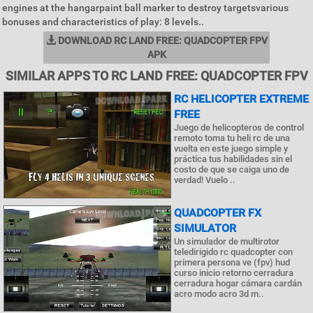
engines at the hangarpaint ball marker to destroy targetsvarious
bonuses and characteristics of play: 8 levels..
DOWNLOAD RC LAND FREE: QUADCOPTER FPV
APK
SIMILAR APPS TO RC LAND FREE: QUADCOPTER FPV
RC HELICOPTER EXTREME
FREE
Juego de helicopteros de control
remoto toma tu heli rc de una
vuelta en este juego simple y
práctica tus habilidades sin el
costo de que se caiga uno de
verdad! Vuelo ..
QUADCOPTER FX
SIMULATOR
Un simulador de multirotor
teledirigido rc quadcopter con
primera persona ve (fpv) hud
curso inicio retorno cerradura
cerradura hogar cámara cardán
acro modo acro 3d m..