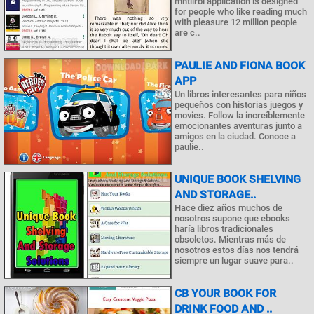
mhtlirbi application is designed
for people who like reading much
with pleasure 12 million people
are c..
PAULIE AND FIONA BOOK
APP
Un libros interesantes para niños
pequeños con historias juegos y
movies. Follow la increíblemente
emocionantes aventuras junto a
amigos en la ciudad. Conoce a
paulie..
UNIQUE BOOK SHELVING
AND STORAGE..
Hace diez años muchos de
nosotros supone que ebooks
haría libros tradicionales
obsoletos. Mientras más de
nosotros estos días nos tendrá
siempre un lugar suave para..
CB YOUR BOOK FOR
DRINK FOOD AND ..