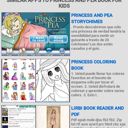
SIMILAR APPS TO PRINCESS AND PEA BOOK FOR
KIDS
PRINCESS AND PEA
STORYCHIMES
. Pronto descubrimos que sólo
una princesa de verdad tendría la
sensibilidad para sentir un
guisante a través de 20
colchones! Los dos están
casados ​​y el guis..
PRINCESS COLORING
BOOK
1. Usted puede llenar tus colores
favoritos en el boceto de
esquema sólo por tocar el
screen. 2. Usted disfrutará de
colorear y aprender sobre varios
colors. 3. Esto l..
LIRBI BOOK READER AND
PDF
Pdf epub mobi djvu fb2 fb2. Zip
txt rtf azw azw3 prc html cbz xps