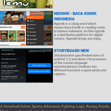
NGOMIK - BACA KOMIK
INDONESIA
Ngomik is a slang word which
means baca komik or reading comic
in bahasa indonesia. So that ngomik
is a distribution platform for digital
comics. Ngomik brings you enjoy..
STORYBOARD NEW
Storyboardnot specifiedversions of
android: 2.2 and above.The presence
of the russian language:
nonestoryboard combines two
different functions a quick photo and
capture..
. Download Action, Sports, Adventure, Fighting, Logic, Racing, Puzzle,