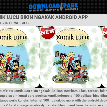
IK LUCU BIKIN NGAKAK ANDROID APP
ES »
INTERNET APPS
n of New komik lucu bikin ngakak: Aplikasi new komik lucu terbaru biki
yang bisa dinikmati para pecinta komik indonesia. 100 aplikasi bisa dib
a tanpa perlu koneksi internet 100 ngakak do more with the android devi
ures: local storage wirelessly transfer files to and from the wi drive ap