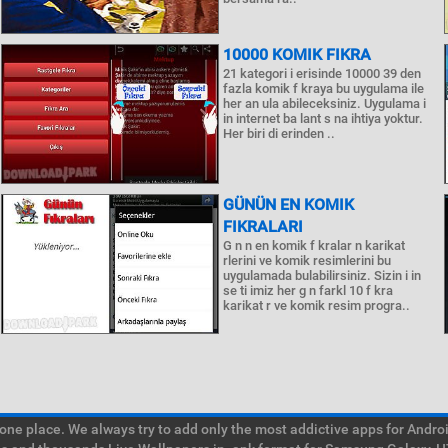
10000 KOMIK FIKRA
21 kategori i erisinde 10000 39 den
fazla komik f kraya bu uygulama ile
her an ula abileceksiniz. Uygulama i
in internet ba lant s na ihtiya yoktur.
Her biri di erinden ..
GÜNÜN EN KOMIK
FIKRALARI
G n n en komik f kralar n karikat
rlerini ve komik resimlerini bu
uygulamada bulabilirsiniz. Sizin i in
se ti imiz her g n farkl 10 f kra
karikat r ve komik resim progra..
e place. We always try to add only the most addictive apps for Android