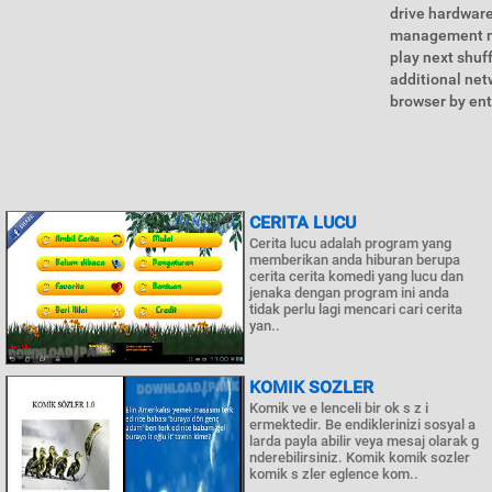
drive hardware
management mus
play next shuf
additional net
browser by ente
CERITA LUCU
Cerita lucu adalah program yang
memberikan anda hiburan berupa
cerita cerita komedi yang lucu dan
jenaka dengan program ini anda
tidak perlu lagi mencari cari cerita
yan..
KOMIK SOZLER
Komik ve e lenceli bir ok s z i
ermektedir. Be endiklerinizi sosyal a
larda payla abilir veya mesaj olarak g
nderebilirsiniz. Komik komik sozler
komik s zler eglence kom..