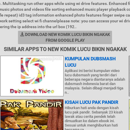
. Multitasking run other apps while using wi drive features. Enhanced f
ic photos and videos file sorting enhanced music player playback co
fle repeat) id3 tag information enhanced photo features finger swipe ca
work setting select wi fi channelplease note: you can access your wi dri
ring the ip address into the url box (192..
DOWNLOAD NEW KOMIK LUCU BIKIN NGAKAK
FROM GOOGLE PLAY
SIMILAR APPS TO NEW KOMIK LUCU BIKIN NGAKAK
KUMPULAN DUBSMASH
LUCU
Aplikasi ini berisi kumpulan video
lucu dubsmash yang terdiri dari
beberapa negara diantaranya adalah
dubsmash indonesia barat dan
malaysia. Selain dibagi menjadi tiga
n..
KISAH LUCU PAK PANDIR
Hiburkan hati anda dengan kisah
lucu pak pandir. Sebanyak 23 kisah
lawak atau cerita pendek telah
dimuatkan ke dalam ebook ini.
Sesuai untuk menghiburkan hati
bersama ra..