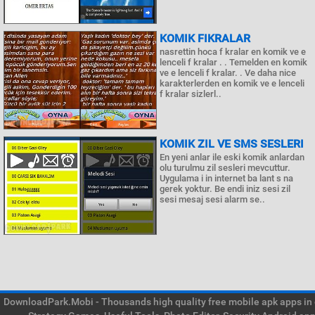
KOMIK FIKRALAR
nasrettin hoca f kralar en komik ve e
lenceli f kralar . . Temelden en komik
ve e lenceli f kralar. . Ve daha nice
karakterlerden en komik ve e lenceli
f kralar sizlerl..
KOMIK ZIL VE SMS SESLERI
En yeni anlar ile eski komik anlardan
olu turulmu zil sesleri mevcuttur.
Uygulama i in internet ba lant s na
gerek yoktur. Be endi iniz sesi zil
sesi mesaj sesi alarm se..
DownloadPark.Mobi - Thousands high quality free mobile apk apps in on