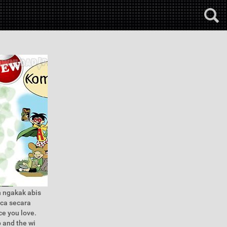
n ngakak abis
aca secara
ce you love.
p and the wi