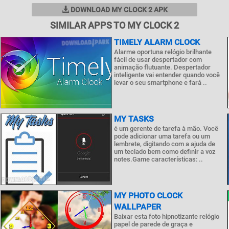
DOWNLOAD MY CLOCK 2 APK
SIMILAR APPS TO MY CLOCK 2
TIMELY ALARM CLOCK
Alarme oportuna relógio brilhante
fácil de usar despertador com
animação flutuante. Despertador
inteligente vai entender quando você
levar o seu smartphone e fará ..
MY TASKS
é um gerente de tarefa à mão. Você
pode adicionar uma tarefa ou um
lembrete, digitando com a ajuda de
um teclado bem como definir a voz
notes.Game características: ..
MY PHOTO CLOCK
WALLPAPER
Baixar esta foto hipnotizante relógio
papel de parede de graça e