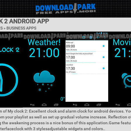
K 2 ANDROID APP
ES »
BUSINESS APPS
n of My clock 2: Excellent clock and alarm clock for android devices. Y
rom your playlist as well as set up gradual volume increase. Reflection 
g the awakening process is a nice bonus of this application.Game feat
nterfaceclock with 3 stylesadjustable widgets and colors..