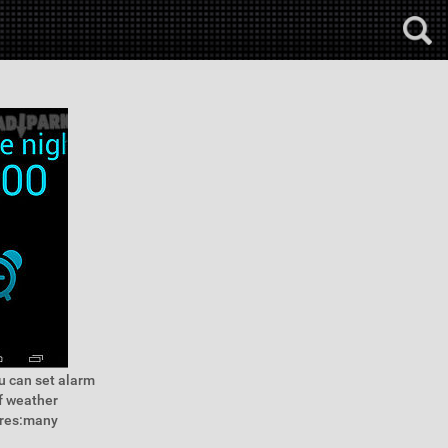
ou can set alarm
of weather
ures:many