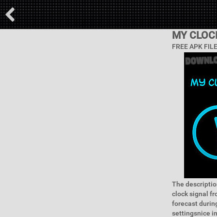
MY CLOC
FREE APK FIL
The descriptio
clock signal f
forecast durin
settingsnice i