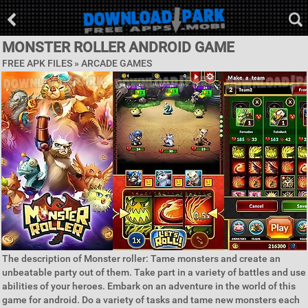
MONSTER ROLLER ANDROID GAME
FREE APK FILES »
ARCADE GAMES
The description of Monster roller: Tame monsters and create an
unbeatable party out of them. Take part in a variety of battles and use
abilities of your heroes. Embark on an adventure in the world of this
game for android. Do a variety of tasks and tame new monsters each