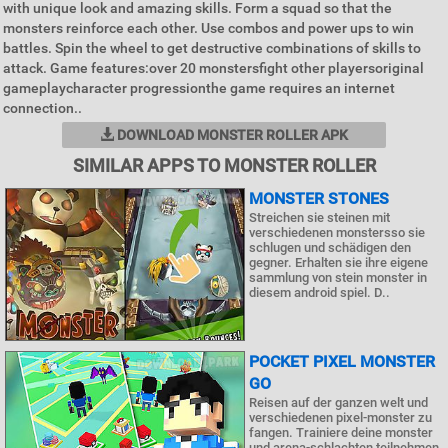
with unique look and amazing skills. Form a squad so that the
monsters reinforce each other. Use combos and power ups to win
battles. Spin the wheel to get destructive combinations of skills to
attack. Game features:over 20 monstersfight other playersoriginal
gameplaycharacter progressionthe game requires an internet
connection..
DOWNLOAD MONSTER ROLLER APK
SIMILAR APPS TO MONSTER ROLLER
MONSTER STONES
Streichen sie steinen mit
verschiedenen monstersso sie
schlugen und schädigen den
gegner. Erhalten sie ihre eigene
sammlung von stein monster in
diesem android spiel. D..
POCKET PIXEL MONSTER
GO
Reisen auf der ganzen welt und
verschiedenen pixel-monster zu
fangen. Trainiere deine monster
und arena-schlachten teilnehmen.