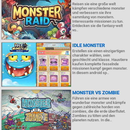
Reisen sie eine große welt
kämpfen verschiedene monster
und verbessern sie ihre
sammlung von monstern.
Interessante missionen zu tun.
Entdecken sie die fantasy-welt
vo..
IDLE MONSTER
Erstellen sie einen einzigartigen
charakter wählen, sein
geschlecht und klasse. Haustiere
kaufen komplette fesselnde
missionen kampf gegen monster.
In diesem android sp..
MONSTER VS ZOMBIE
Führen sie eine armee von
wunderbar monster und kämpfe
gegen zahlreiche horden von
zombies, die die erde überflutet.
Zombies zu töten und den
planeten nutzen. In die..