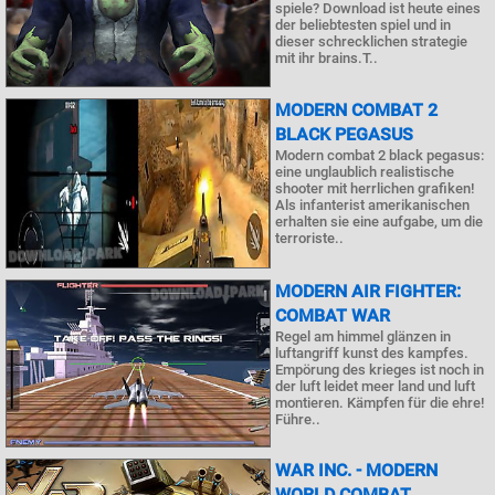
spiele? Download ist heute eines
der beliebtesten spiel und in
dieser schrecklichen strategie
mit ihr brains.T..
MODERN COMBAT 2
BLACK PEGASUS
Modern combat 2 black pegasus:
eine unglaublich realistische
shooter mit herrlichen grafiken!
Als infanterist amerikanischen
erhalten sie eine aufgabe, um die
terroriste..
MODERN AIR FIGHTER:
COMBAT WAR
Regel am himmel glänzen in
luftangriff kunst des kampfes.
Empörung des krieges ist noch in
der luft leidet meer land und luft
montieren. Kämpfen für die ehre!
Führe..
WAR INC. - MODERN
WORLD COMBAT