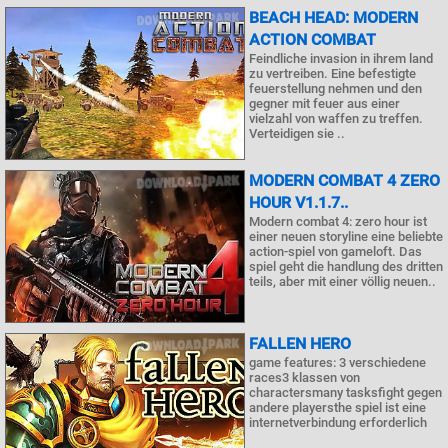
BEACH HEAD: MODERN
ACTION COMBAT
Feindliche invasion in ihrem land
zu vertreiben. Eine befestigte
feuerstellung nehmen und den
gegner mit feuer aus einer
vielzahl von waffen zu treffen.
Verteidigen sie ..
MODERN COMBAT 4 ZERO
HOUR V1.1.7..
Modern combat 4: zero hour ist
einer neuen storyline eine beliebte
action-spiel von gameloft. Das
spiel geht die handlung des dritten
teils, aber mit einer völlig neuen..
FALLEN HERO
game features: 3 verschiedene
races3 klassen von
charactersmany tasksfight gegen
andere playersthe spiel ist eine
internetverbindung erforderlich