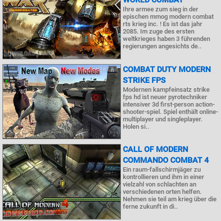
Ihre armee zum sieg in der
epischen mmog modern combat
rts krieg inc. ! Es ist das jahr
2085. Im zuge des ersten
weltkrieges haben 3 führenden
regierungen angesichts de..
COMBAT DUTY MODERN
STRIKE FPS
Modernen kampfeinsatz strike
fps hd ist neuer pyrotechniker
intensiver 3d first-person action-
shooter-spiel. Spiel enthält online-
multiplayer und singleplayer.
Holen si..
CALL OF MODERN
COMMANDO COMBAT 4
Ein raum-fallschirmjäger zu
kontrollieren und ihm in einer
vielzahl von schlachten an
verschiedenen orten helfen.
Nehmen sie teil am krieg über die
ferne zukunft in di..