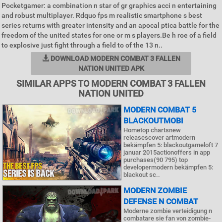
Pocketgamer: a combination n star of gr graphics acci n entertaining
and robust multiplayer. Rdquo fps m realistic smartphone s best
series returns with greater intensity and an apocal ptica battle for the
freedom of the united states for one or m s players.Be h roe of a field
to explosive just fight through a field to of the 13 n..
DOWNLOAD MODERN COMBAT 3 FALLEN
NATION UNITED APK
SIMILAR APPS TO MODERN COMBAT 3 FALLEN
NATION UNITED
MODERN COMBAT 5
BLACKOUTMOBI
Hometop chartsnew
releasescover artmodern
bekämpfen 5: blackoutgameloft 7
januar 2015actionoffers in app
purchases(90 795) top
developermodern bekämpfen 5:
blackout sc..
MODERN ZOMBIE
DEFENSE N COMBAT
Moderne zombie verteidigung n
combatare sie fan von zombie-