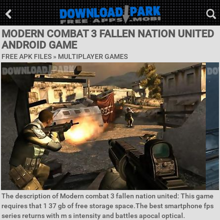
MODERN COMBAT 3 FALLEN NATION UNITED
ANDROID GAME
FREE APK FILES »
MULTIPLAYER GAMES
The description of Modern combat 3 fallen nation united: This game
requires that 1 37 gb of free storage space.The best smartphone fps
series returns with m s intensity and battles apocal optical.