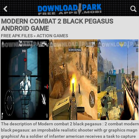
MODERN COMBAT 2 BLACK PEGASUS
ANDROID GAME
FREE APK FILES »
ACTION GAMES
The description of Modern combat 2 black pegasus : 2 combat modern
black pegasus: an improbable realistic shooter with gr graphics magn
graphics! As a soldier of infanter american receives a task to capture