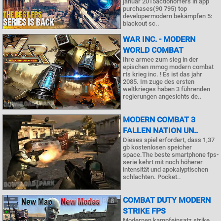
januar 2015actionoffers in app
purchases(90 795) top
developermodern bekämpfen 5:
blackout sc..
WAR INC. - MODERN
WORLD COMBAT
Ihre armee zum sieg in der
epischen mmog modern combat
rts krieg inc. ! Es ist das jahr
2085. Im zuge des ersten
weltkrieges haben 3 führenden
regierungen angesichts de..
MODERN COMBAT 3
FALLEN NATION UN..
Dieses spiel erfordert, dass 1,37
gb kostenlosen speicher
space.The beste smartphone fps-
serie kehrt mit noch höherer
intensität und apokalyptischen
schlachten. Pocket..
COMBAT DUTY MODERN
STRIKE FPS
Modernen kampfeinsatz strike