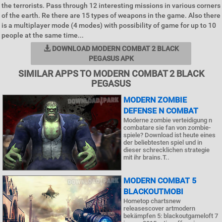
the terrorists. Pass through 12 interesting missions in various corners
of the earth. Re there are 15 types of weapons in the game. Also there
is a multiplayer mode (4 modes) with possibility of game for up to 10
people at the same time...
DOWNLOAD MODERN COMBAT 2 BLACK
PEGASUS APK
SIMILAR APPS TO MODERN COMBAT 2 BLACK
PEGASUS
MODERN ZOMBIE
DEFENSE N COMBAT
Moderne zombie verteidigung n
combatare sie fan von zombie-
spiele? Download ist heute eines
der beliebtesten spiel und in
dieser schrecklichen strategie
mit ihr brains.T..
MODERN COMBAT 5
BLACKOUTMOBI
Hometop chartsnew
releasescover artmodern
bekämpfen 5: blackoutgameloft 7