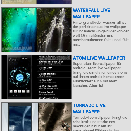
WATERFALL LIVE
WALLPAPER
Hintergrundbilder wasserfall ist
der perfekte neue live wallpaper
für ihr handy! Einige bilder von der
welt 39 s schönsten und
atemberaubenden fällt! Engel fällt
nia..
ATOM LIVE WALLPAPER
Super atom live wallpaper für
android. Atom-live-wallpaper
bringt die simulation eines atoms
auf ihrem android homescreen.
Funktioniert auch mit atom
launcher. Atom ist..
TORNADO LIVE
WALLPAPER
Tornado-live-wallpaper bringt die
rohe kraft und stärke des
mächtigen natur auf ihr
smartphone! Fühlen sie den