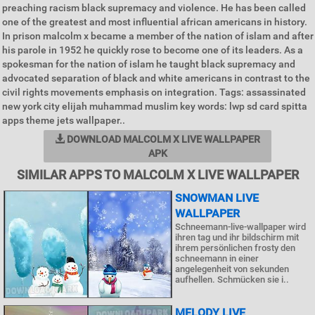
preaching racism black supremacy and violence. He has been called
one of the greatest and most influential african americans in history.
In prison malcolm x became a member of the nation of islam and after
his parole in 1952 he quickly rose to become one of its leaders. As a
spokesman for the nation of islam he taught black supremacy and
advocated separation of black and white americans in contrast to the
civil rights movements emphasis on integration. Tags: assassinated
new york city elijah muhammad muslim key words: lwp sd card spitta
apps theme jets wallpaper..
DOWNLOAD MALCOLM X LIVE WALLPAPER
APK
SIMILAR APPS TO MALCOLM X LIVE WALLPAPER
SNOWMAN LIVE
WALLPAPER
Schneemann-live-wallpaper wird
ihren tag und ihr bildschirm mit
ihrem persönlichen frosty den
schneemann in einer
angelegenheit von sekunden
aufhellen. Schmücken sie i..
MELODY LIVE