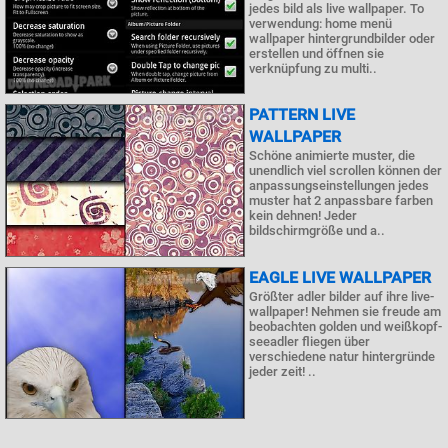
jedes bild als live wallpaper. To
verwendung: home menü
wallpaper hintergrundbilder oder
erstellen und öffnen sie
verknüpfung zu multi..
PATTERN LIVE
WALLPAPER
Schöne animierte muster, die
unendlich viel scrollen können der
anpassungseinstellungen jedes
muster hat 2 anpassbare farben
kein dehnen! Jeder
bildschirmgröße und a..
EAGLE LIVE WALLPAPER
Größter adler bilder auf ihre live-
wallpaper! Nehmen sie freude am
beobachten golden und weißkopf-
seeadler fliegen über
verschiedene natur hintergründe
jeder zeit! ..