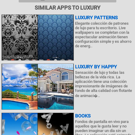
SIMILAR APPS TO LUXURY
LUXURY PATTERNS
Elegante colección de patrones
de lujo para tu escritorio. Live
wallpapers se completan con la
espectacular animación tienen
configuración simple y es ahorro
de energ..
LUXURY BY HAPPY
Sensación de lujo y todas las
bellezas de la vida rica. La
aplicación tiene una colección
impresionante de imágenes de
fondo de alta calidad con flotante
de animaci�..
BOOKS
Fondos de pantalla en vivo para
aquellos que le gusta leer y no
pueden imaginar un día sin un