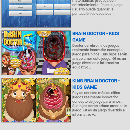
matemáticas práctica con
entretenimiento. En este juego
usuario puede guardar la
puntuación de cada ses..
BRAIN DOCTOR - KIDS
GAME
Doctor cerebro niños juegos
realmente innovador concepto
juego para niños. Sus hijos serán
arisco amor este juego. Gt es un
juego divertido e informativo +
educativo ..
KING BRAIN DOCTOR -
KIDS GAME
Rey de cerebro médico niños
juegos realmente innovador
concepto de juego para niños.
Sus hijos serán arisco amor este
juego. Gt es un juego divertido e
informativo +..