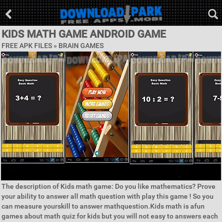
KIDS MATH GAME ANDROID GAME
FREE APK FILES »
BRAIN GAMES
The description of Kids math game: Do you like mathematics? Prove
your ability to answer all math question with play this game ! So you
can measure yourskill to answer mathquestion.Kids math is afun
games about math quiz for kids but you will not easy to answers each