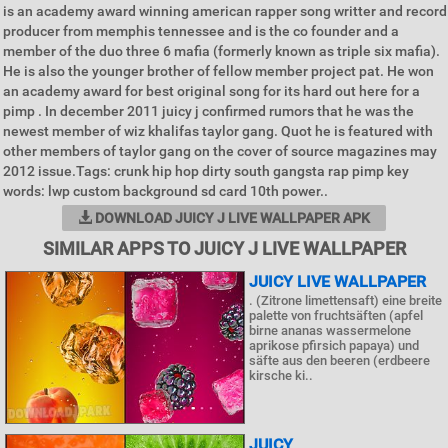
is an academy award winning american rapper song writter and record
producer from memphis tennessee and is the co founder and a
member of the duo three 6 mafia (formerly known as triple six mafia).
He is also the younger brother of fellow member project pat. He won
an academy award for best original song for its hard out here for a
pimp . In december 2011 juicy j confirmed rumors that he was the
newest member of wiz khalifas taylor gang. Quot he is featured with
other members of taylor gang on the cover of source magazines may
2012 issue.Tags: crunk hip hop dirty south gangsta rap pimp key
words: lwp custom background sd card 10th power..
DOWNLOAD JUICY J LIVE WALLPAPER APK
SIMILAR APPS TO JUICY J LIVE WALLPAPER
JUICY LIVE WALLPAPER
. (Zitrone limettensaft) eine breite
palette von fruchtsäften (apfel
birne ananas wassermelone
aprikose pfirsich papaya) und
säfte aus den beeren (erdbeere
kirsche ki..
JUICY