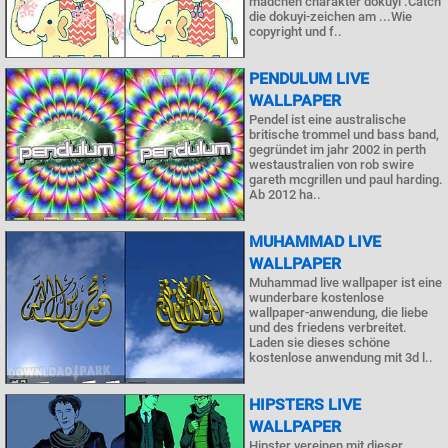
mädchen charakter dokuyi .Catch
die dokuyi-zeichen am ...Wie
copyright und f..
PENDULUM LIVE
WALLPAPER
Pendel ist eine australische
britische trommel und bass band,
gegründet im jahr 2002 in perth
westaustralien von rob swire
gareth mcgrillen und paul harding.
Ab 2012 ha..
MUHAMMAD LIVE
WALLPAPER
Muhammad live wallpaper ist eine
wunderbare kostenlose
wallpaper-anwendung, die liebe
und des friedens verbreitet.
Laden sie dieses schöne
kostenlose anwendung mit 3d l..
HIPSTERS LIVE
WALLPAPER
Hipster vereinen mit dieser