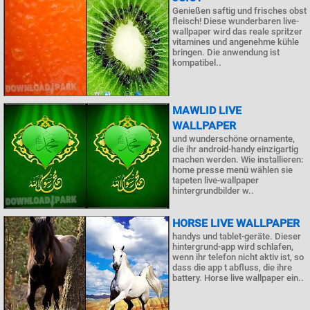
Genießen saftig und frisches obst
fleisch! Diese wunderbaren live-
wallpaper wird das reale spritzer
vitamines und angenehme kühle
bringen. Die anwendung ist
kompatibel..
MAWLID LIVE
WALLPAPER
und wunderschöne ornamente,
die ihr android-handy einzigartig
machen werden. Wie installieren:
home presse menü wählen sie
tapeten live-wallpaper
hintergrundbilder w..
HORSE LIVE WALLPAPER
handys und tablet-geräte. Dieser
hintergrund-app wird schlafen,
wenn ihr telefon nicht aktiv ist, so
dass die app t abfluss, die ihre
battery. Horse live wallpaper ein..