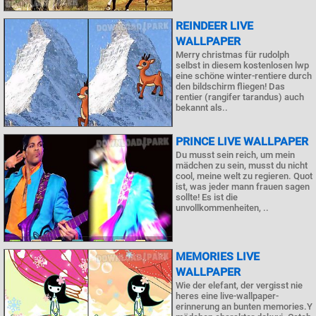
REINDEER LIVE
WALLPAPER
Merry christmas für rudolph
selbst in diesem kostenlosen lwp
eine schöne winter-rentiere durch
den bildschirm fliegen! Das
rentier (rangifer tarandus) auch
bekannt als..
PRINCE LIVE WALLPAPER
Du musst sein reich, um mein
mädchen zu sein, musst du nicht
cool, meine welt zu regieren. Quot
ist, was jeder mann frauen sagen
sollte! Es ist die
unvollkommenheiten, ..
MEMORIES LIVE
WALLPAPER
Wie der elefant, der vergisst nie
heres eine live-wallpaper-
erinnerung an bunten memories.Y