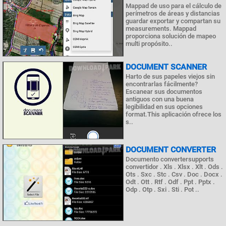
Mappad de uso para el cálculo de
perímetros de áreas y distancias
guardar exportar y compartan su
measurements. Mappad
proporciona solución de mapeo
multi propósito..
DOCUMENT SCANNER
Harto de sus papeles viejos sin
encontrarlas fácilmente?
Escanear sus documentos
antiguos con una buena
legibilidad en sus opciones
format.This aplicación ofrece los
s..
DOCUMENT CONVERTER
Documento convertersupports
convertidor . Xls . Xlsx . Xlt . Ods .
Ots . Sxc . Stc . Csv . Doc . Docx .
Odt . Ott . Rtf . Odf . Ppt . Pptx .
Odp . Otp . Sxi . Sti . Pot ..