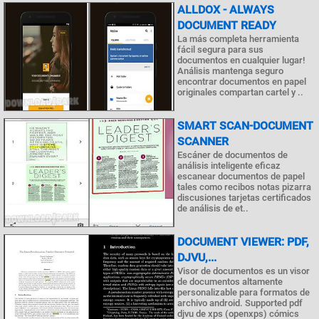
ALLDOX - ALWAYS
DOCUMENT READY
La más completa herramienta
fácil segura para sus
documentos en cualquier lugar!
Análisis mantenga seguro
encontrar documentos en papel
originales compartan cartel y ..
SMART SCAN-DOCUMENT
SCANNER
Escáner de documentos de
análisis inteligente eficaz
escanear documentos de papel
tales como recibos notas pizarra
discusiones tarjetas certificados
de análisis de et..
DOCUMENT VIEWER: PDF,
DJVU,...
Visor de documentos es un visor
de documentos altamente
personalizable para formatos de
archivo android. Supported pdf
djvu de xps (openxps) cómics